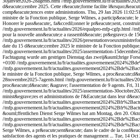
30janvier2026-28agents.html
//mfp.gouvernement.lu/fr/actualites/20
d&eacute;cembre 2025. Cette r&eacute;forme facilite l&rsquo;&eacute;v
comp&eacute;tences entre administrations.
Thu, 29 Jan 2026 11:02:5
ministre de la Fonction publique, Serge Wilmes, a particip&eacute; 
Honorer le pass&eacute;, fa&ccedil;onner le pr&eacute;sent, constr
//mfp.gouvernement.lu/fr/actualites/2026/equalpro-mfp-cgfp.html
//mf
pour la nouvelle ann&eacute;e a rassembl&eacute; pr&egrave;s de 1
//mfp.gouvernement.lu/fr/actualites/2026/presentationvoeuxministre
date du 15 d&eacute;cembre 2025 le ministre de la Fonction publique
//mfp.gouvernement.lu/fr/actualites/2025/assermentation-15decembr
Fachtagung wurde am gestrigen Dienstag das zweij&auml;hrige Fo
+0100
//mfp.gouvernement.lu/fr/actualites.gouvernement2024%
//mfp.gouvernement.lu/fr/actualites.gouvernement2024%2Bde%2B
le ministre de la Fonction publique, Serge Wilmes, a proc&eacute;d&e
28novembre2025-7agents.html
//mfp.gouvernement.lu/fr/actualites/
proc&eacute;d&eacute; &agrave; l'assermentation de 9 agents.
Fri, 3
//mfp.gouvernement.lu/fr/actualites/2025/assermentation-30octobre20
minist&egrave;res et administrations de l'&Eacute;tat dans leur d&eacut
//mfp.gouvernement.lu/fr/actualites.gouvernement2024%2Bfr%2B
//mfp.gouvernement.lu/fr/actualites.gouvernement2024%2Bfr%2B
&ouml;ffentlichen Dienst Serge Wilmes hat am Montag, den 20. Okt
//mfp.gouvernement.lu/fr/actualites.gouvernement2024%2Bde%2B
//mfp.gouvernement.lu/fr/actualites.gouvernement2024%2Bde%2B
Serge Wilmes, a pr&eacute;sent&eacute; dans le cadre de la conf&eac
satisfaction des agents et les pratiques de management ...
Tue, 14 Oct