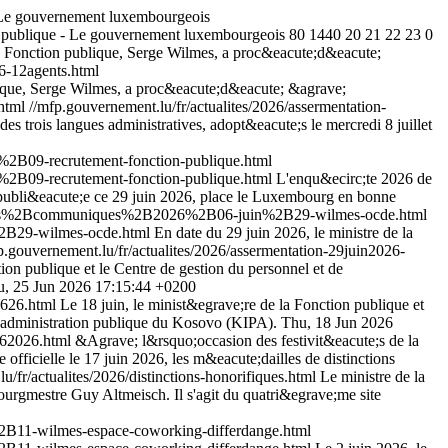
- Le gouvernement luxembourgeois
on publique - Le gouvernement luxembourgeois
80
1440
20
21
22
23
0
 la Fonction publique, Serge Wilmes, a proc&eacute;d&eacute;
26-12agents.html
blique, Serge Wilmes, a proc&eacute;d&eacute; &agrave;
.html
//mfp.gouvernement.lu/fr/actualites/2026/assermentation-
es trois langues administratives, adopt&eacute;s le mercredi 8 juillet
2B09-recrutement-fonction-publique.html
2B09-recrutement-fonction-publique.html
L'enqu&ecirc;te 2026 de
 publi&eacute;e ce 29 juin 2026, place le Luxembourg en bonne
alites%2Bcommuniques%2B2026%2B06-juin%2B29-wilmes-ocde.html
2B29-wilmes-ocde.html
En date du 29 juin 2026, le ministre de la
p.gouvernement.lu/fr/actualites/2026/assermentation-29juin2026-
ion publique et le Centre de gestion du personnel et de
, 25 Jun 2026 17:15:44 +0200
0626.html
Le 18 juin, le minist&egrave;re de la Fonction publique et
o;administration publique du Kosovo (KIPA).
Thu, 18 Jun 2026
8062026.html
&Agrave; l&rsquo;occasion des festivit&eacute;s de la
fficielle le 17 juin 2026, les m&eacute;dailles de distinctions
u/fr/actualites/2026/distinctions-honorifiques.html
Le ministre de la
urgmestre Guy Altmeisch. Il s'agit du quatri&egrave;me site
B11-wilmes-espace-coworking-differdange.html