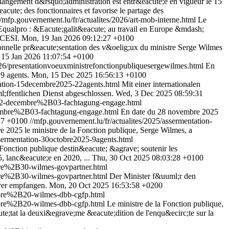
angement d&rsquo;administration est entr&eacute;e en vigueur le 15
cute; des fonctionnaires et favorise le partage des
//mfp.gouvernement.lu/fr/actualites/2026/art-mob-interne.html
Le
;Equalpro : &Eacute;galit&eacute; au travail en Europe &mdash;
 CESI.
Mon, 19 Jan 2026 09:12:27 +0100
ionnelle pr&eacute;sentation des v&oelig;ux du ministre Serge Wilmes
 15 Jan 2026 11:07:54 +0100
026/presentationvoeuxministrefonctionpubliquesergewilmes.html
En
9 agents.
Mon, 15 Dec 2025 16:56:13 +0100
ntation-15decembre2025-22agents.html
Mit einer internationalen
ffentlichen Dienst abgeschlossen.
Wed, 3 Dec 2025 08:59:31
2-decembre%2B03-fachtagung-engage.html
mbre%2B03-fachtagung-engage.html
En date du 28 novembre 2025
37 +0100
//mfp.gouvernement.lu/fr/actualites/2025/assermentation-
e 2025 le ministre de la Fonction publique, Serge Wilmes, a
ssermentation-30octobre2025-9agents.html
 Fonction publique destin&eacute; &agrave; soutenir les
5, lanc&eacute;e en 2020, ...
Thu, 30 Oct 2025 08:03:28 +0100
re%2B30-wilmes-govpartner.html
re%2B30-wilmes-govpartner.html
Der Minister f&uuml;r den
yer empfangen.
Mon, 20 Oct 2025 16:53:58 +0200
bre%2B20-wilmes-dbb-cgfp.html
bre%2B20-wilmes-dbb-cgfp.html
Le ministre de la Fonction publique,
e;tat la deuxi&egrave;me &eacute;dition de l'enqu&ecirc;te sur la