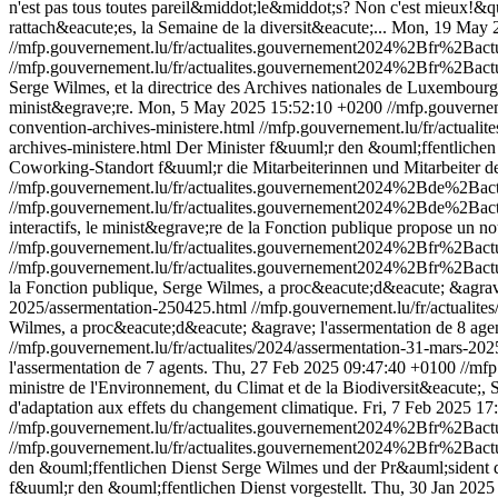
n'est pas tous toutes pareil&middot;le&middot;s? Non c'est mieux!&quo
rattach&eacute;es, la Semaine de la diversit&eacute;...
Mon, 19 May 2
//mfp.gouvernement.lu/fr/actualites.gouvernement2024%2Bfr%2Ba
//mfp.gouvernement.lu/fr/actualites.gouvernement2024%2Bfr%2Ba
Serge Wilmes, et la directrice des Archives nationales de Luxembourg,
minist&egrave;re.
Mon, 5 May 2025 15:52:10 +0200
//mfp.gouvern
convention-archives-ministere.html
//mfp.gouvernement.lu/fr/actu
archives-ministere.html
Der Minister f&uuml;r den &ouml;ffentlichen
Coworking-Standort f&uuml;r die Mitarbeiterinnen und Mitarbeiter d
//mfp.gouvernement.lu/fr/actualites.gouvernement2024%2Bde%2B
//mfp.gouvernement.lu/fr/actualites.gouvernement2024%2Bde%2B
interactifs, le minist&egrave;re de la Fonction publique propose un no
//mfp.gouvernement.lu/fr/actualites.gouvernement2024%2Bfr%2Bac
//mfp.gouvernement.lu/fr/actualites.gouvernement2024%2Bfr%2Bac
la Fonction publique, Serge Wilmes, a proc&eacute;d&eacute; &agrave
2025/assermentation-250425.html
//mfp.gouvernement.lu/fr/actualit
Wilmes, a proc&eacute;d&eacute; &agrave; l'assermentation de 8 agen
//mfp.gouvernement.lu/fr/actualites/2024/assermentation-31-mars-202
l'assermentation de 7 agents.
Thu, 27 Feb 2025 09:47:40 +0100
//mfp
ministre de l'Environnement, du Climat et de la Biodiversit&eacute;, 
d'adaptation aux effets du changement climatique.
Fri, 7 Feb 2025 17
//mfp.gouvernement.lu/fr/actualites.gouvernement2024%2Bfr%2Bac
//mfp.gouvernement.lu/fr/actualites.gouvernement2024%2Bfr%2Bac
den &ouml;ffentlichen Dienst Serge Wilmes und der Pr&auml;siden
f&uuml;r den &ouml;ffentlichen Dienst vorgestellt.
Thu, 30 Jan 2025