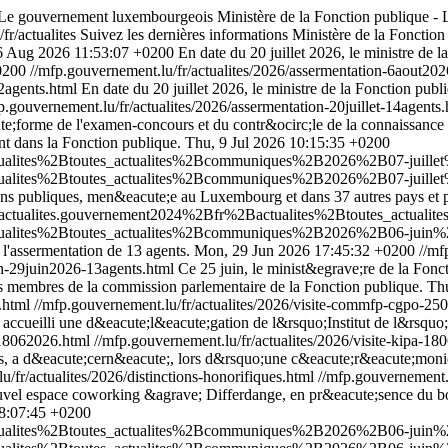
 - Le gouvernement luxembourgeois
Ministère de la Fonction publique 
fr/actualites
Suivez les dernières informations Ministère de la Foncti
6 Aug 2026 11:53:07 +0200
En date du 20 juillet 2026, le ministre de
0200
//mfp.gouvernement.lu/fr/actualites/2026/assermentation-6aout20
2agents.html
En date du 20 juillet 2026, le ministre de la Fonction pu
p.gouvernement.lu/fr/actualites/2026/assermentation-20juillet-14agents
ute;forme de l'examen-concours et du contr&ocirc;le de la connaissance d
t dans la Fonction publique.
Thu, 9 Jul 2026 10:15:35 +0200
tualites%2Btoutes_actualites%2Bcommuniques%2B2026%2B07-juillet%
tualites%2Btoutes_actualites%2Bcommuniques%2B2026%2B07-juillet%
tions publiques, men&eacute;e au Luxembourg et dans 37 autres pays et
fr/actualites.gouvernement2024%2Bfr%2Bactualites%2Btoutes_actu
actualites%2Btoutes_actualites%2Bcommuniques%2B2026%2B06-juin%
l'assermentation de 13 agents.
Mon, 29 Jun 2026 17:45:32 +0200
//mf
on-29juin2026-13agents.html
Ce 25 juin, le minist&egrave;re de la Fonct
s membres de la commission parlementaire de la Fonction publique.
Thu
6.html
//mfp.gouvernement.lu/fr/actualites/2026/visite-commfp-cgpo-25
t accueilli une d&eacute;l&eacute;gation de l&rsquo;Institut de l&rsqu
a-18062026.html
//mfp.gouvernement.lu/fr/actualites/2026/visite-kipa-1
es, a d&eacute;cern&eacute;, lors d&rsquo;une c&eacute;r&eacute;monie o
u/fr/actualites/2026/distinctions-honorifiques.html
//mfp.gouvernement.l
uvel espace coworking &agrave; Differdange, en pr&eacute;sence du bo
18:07:45 +0200
ctualites%2Btoutes_actualites%2Bcommuniques%2B2026%2B06-juin%2