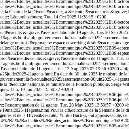
actualites%2Btoutes_actualites%2Bcommuniques%2B2025%2B10-octob
actualites%2Btoutes_actualites%2Bcommuniques%2B2025%2B10-octob
; la Charte de la Diversit&eacute;, a &eacute;t&eacute; mis &agrave;
acute; L&euml;tzebuerg.
Tue, 14 Oct 2025 11:38:15 +0200
ctualites%2Btoutes_actualites%2Bcommuniques%2B2025%2B10-octobr
ctualites%2Btoutes_actualites%2Bcommuniques%2B2025%2B10-octobr
e;d&eacute; &agrave; l'assermentation de 19 agents.
Tue, 30 Sep 2025
e-19agents.html
//mfp.gouvernement.lu/fr/actualites/2025/assermentatio
elange un troisi&egrave;me espace coworking destin&eacute; aux agen
actualites%2Btoutes_actualites%2Bcommuniques%2B2025%2B09-septe
actualites%2Btoutes_actualites%2Bcommuniques%2B2025%2B09-septe
 proc&eacute;d&eacute; &agrave; l'assermentation de 11 agents.
Tue, 1
-11agents.html
//mfp.gouvernement.lu/fr/actualites/2025/assermentation
'assermentation de 11 agents.
Tue, 12 Aug 2025 07:19:36 +0200
//mf
n-25juillet2025-11agents.html
En date du 30 juin 2025 le ministre de l
gouvernement.lu/fr/actualites/2025/assermentation-30juin2025-14agent
de la f&ecirc;te nationale, le ministre de la Fonction publique, Serge
iques.
Thu, 19 Jun 2025 15:50:32 +0200
ctualites%2Btoutes_actualites%2Bcommuniques%2B2025%2B06-juin%2B
ctualites%2Btoutes_actualites%2Bcommuniques%2B2025%2B06-juin%2B
; l'assermentation de 11 agents.
Tue, 20 May 2025 13:59:57 +0200
//
on-19mai2025-11agents.html
Pour la cl&ocirc;ture de la Semaine de la di
genres et de la Diversit&eacute;, Yuriko Backes, ont appos&eacute; ce l
nt2024%2Bfr%2Bactualites%2Btoutes_actualites%2Bcommuniques%2B2
ctualites%2Btoutes_actualites%2Bcommuniques%2B2025%2B05-mai%2B