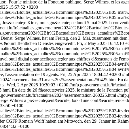
t;. Pour le ministre de la Fonction publique, Serge Wilmes, et les agen
025 15:57:52 +0200
ctualites%2Btoutes_actualites%2Bcommuniques%2B2025%2B05-mai%2B
ctualites%2Btoutes_actualites%2Bcommuniques%2B2025%2B05-mai%2B
 Jos&eacute;e Kirps, ont sign&eacute; ce lundi 5 mai 2025 la conventio
ement.lu/fr/actualites.gouvernement2024%2Bfr%2Bactualites%2Bt
alites.gouvernement2024%2Bfr%2Bactualites%2Btoutes_actualites
 Dienst, Serge Wilmes, hat am Freitag, den 2. Mai, zusammen mit dem
es &ouml;ffentlichen Dienstes eingeweiht.
Fri, 2 May 2025 16:42:10 +
actualites%2Btoutes_actualites%2Bcommuniques%2B2025%2B05-mai%2
actualites%2Btoutes_actualites%2Bcommuniques%2B2025%2B05-mai%2
uvel outil digital pour acc&eacute;der aux chiffres cl&eacute;s de l'em
tualites%2Btoutes_actualites%2Bcommuniques%2B2025%2B04-avril%2B2
tualites%2Btoutes_actualites%2Bcommuniques%2B2025%2B04-avril%2B2
; l'assermentation de 19 agents.
Fri, 25 Apr 2025 18:04:42 +0200
//m
es/2024/assermentation-31-mars-2025/assermentation-250425.html
En dat
ts.
Wed, 2 Apr 2025 10:30:03 +0200
//mfp.gouvernement.lu/fr/actual
5.html
En date du 26 f&eacute;vrier 2025, le ministre de la Fonction 
.gouvernement.lu/fr/actualites/2024/assermentation-260225.html
//mfp.
Serge Wilmes a pr&eacute;sent&eacute; lors d'une conf&eacute;rence de 
:33:50 +0100
tualites%2Btoutes_actualites%2Bcommuniques%2B2025%2B02-fevrier%
tualites%2Btoutes_actualites%2Bcommuniques%2B2025%2B02-fevrier%
t der CGFP Romain Wolff haben am Mittwoch, den 29. Januar im Rah
 08:44:32 +0100