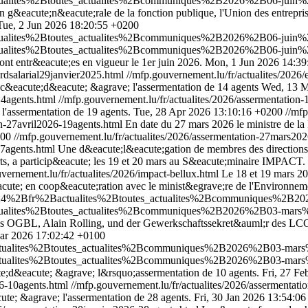
ctualites%2Btoutes_actualites%2Bcommuniques%2B2026%2B06-juin%2
 g&eacute;n&eacute;rale de la fonction publique, l'Union des entrepris
Tue, 2 Jun 2026 18:20:55 +0200
tualites%2Btoutes_actualites%2Bcommuniques%2B2026%2B06-juin%2B0
tualites%2Btoutes_actualites%2Bcommuniques%2B2026%2B06-juin%2B0
sont entr&eacute;es en vigueur le 1er juin 2026.
Mon, 1 Jun 2026 14:39
ordsalarial29janvier2025.html
//mfp.gouvernement.lu/fr/actualites/2026
roc&eacute;d&eacute; &agrave; l'assermentation de 14 agents
Wed, 13 M
14agents.html
//mfp.gouvernement.lu/fr/actualites/2026/assermentation
'assermentation de 19 agents.
Tue, 28 Apr 2026 13:10:16 +0200
//mfp
on-27avril2026-19agents.html
En date du 27 mars 2026 le ministre de l
200
//mfp.gouvernement.lu/fr/actualites/2026/assermentation-27mars202
-7agents.html
Une d&eacute;l&eacute;gation de membres des directions 
ts, a particip&eacute; les 19 et 20 mars au S&eacute;minaire IMPACT.
vernement.lu/fr/actualites/2026/impact-bellux.html
Le 18 et 19 mars 20
e; en coop&eacute;ration avec le minist&egrave;re de l'Environnemen
nt2024%2Bfr%2Bactualites%2Btoutes_actualites%2Bcommuniques%2B
actualites%2Btoutes_actualites%2Bcommuniques%2B2026%2B03-mars
 des OGBL, Alain Rolling, und der Gewerkschaftssekret&auml;r des L
ar 2026 17:02:42 +0100
ctualites%2Btoutes_actualites%2Bcommuniques%2B2026%2B03-mars%2
ctualites%2Btoutes_actualites%2Bcommuniques%2B2026%2B03-mars%2
te;d&eacute; &agrave; l&rsquo;assermentation de 10 agents.
Fri, 27 F
26-10agents.html
//mfp.gouvernement.lu/fr/actualites/2026/assermentati
te; &agrave; l'assermentation de 28 agents.
Fri, 30 Jan 2026 13:54:0