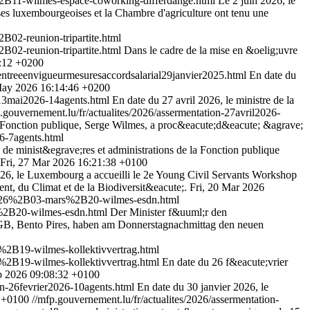
B11-wilmes-espace-coworking-differdange.html
Le 2 juin 2026, le
es luxembourgeoises et la Chambre d'agriculture ont tenu une
2-reunion-tripartite.html
2-reunion-tripartite.html
Dans le cadre de la mise en &oelig;uvre
:12 +0200
/entreeenvigueurmesuresaccordsalarial29janvier2025.html
En date du
ay 2026 16:14:46 +0200
-13mai2026-14agents.html
En date du 27 avril 2026, le ministre de la
.gouvernement.lu/fr/actualites/2026/assermentation-27avril2026-
a Fonction publique, Serge Wilmes, a proc&eacute;d&eacute; &agrave;
6-7agents.html
de minist&egrave;res et administrations de la Fonction publique
Fri, 27 Mar 2026 16:21:38 +0100
26, le Luxembourg a accueilli le 2e Young Civil Servants Workshop
t, du Climat et de la Biodiversit&eacute;.
Fri, 20 Mar 2026
2026%2B03-mars%2B20-wilmes-esdn.html
%2B20-wilmes-esdn.html
Der Minister f&uuml;r den
CGB, Bento Pires, haben am Donnerstagnachmittag den neuen
B19-wilmes-kollektivvertrag.html
B19-wilmes-kollektivvertrag.html
En date du 26 f&eacute;vrier
eb 2026 09:08:32 +0100
on-26fevrier2026-10agents.html
En date du 30 janvier 2026, le
6 +0100
//mfp.gouvernement.lu/fr/actualites/2026/assermentation-