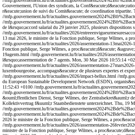
//mfp.gouvernement.lu/fr/actualites.gouvernement2024%2Bfr%2Ba
Gouvernement, l'Union des syndicats, la Conf&eacute;d&eacute;ration
r&eacute;union de suivi du Comit&eacute; de coordination tripartite.
//mfp.gouvernement.lu/fr/actualites.gouvernement2024%2Bfr%2Bac
//mfp.gouvernement.lu/fr/actualites.gouvernement2024%2Bfr%2Bac
de l&rsquo;accord salarial du 29 janvier 2025, plusieurs dispositions 
//mfp.gouvernement.lu/fr/actualites/2026/entreeenvigueurmesuresacc
13 mai 2026, le ministre de la Fonction publique, Serge Wilmes, a p
//mfp.gouvernement.lu/fr/actualites/2026/assermentation-13mai2026-
Fonction publique, Serge Wilmes, a proc&eacute;d&eacute; &agrave; l
19agents.html
//mfp.gouvernement.lu/fr/actualites/2026/assermentati
l&rsquo;assermentation de 7 agents.
Mon, 30 Mar 2026 10:55:14 +0
//mfp.gouvernement.lu/fr/actualites/2026/assermentation-27mars2026
luxembourgeoise, accompagn&eacute;e de plusieurs expertes et exper
//mfp.gouvernement.lu/fr/actualites/2026/impact-bellux.html
//mfp.gou
du European Sustainable Development Network (ESDN), organis&eacut
11:52:43 +0100
//mfp.gouvernement.lu/fr/actualites.gouverneme
//mfp.gouvernement.lu/fr/actualites.gouvernement2024%2Bfr%2B
&ouml;ffentlichen Dienst, Serge Wilmes, der Zentralsekret&auml;r
Kollektivvertrag f&uuml;r Staatsbedienstete unterzeichnet.
Thu, 19 M
//mfp.gouvernement.lu/fr/actualites.gouvernement2024%2Bde%2Ba
//mfp.gouvernement.lu/fr/actualites.gouvernement2024%2Bde%2Ba
2026 le ministre de la Fonction publique, Serge Wilmes, a proc&eacu
//mfp.gouvernement.lu/fr/actualites/2026/assermentation-26fevrier20
ministre de la Fonction publique, Serge Wilmes, a proc&eacute;d&eacu