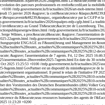
26/assermentation-30janvier2026-28agents.html
La r&eacute;forme du ch
olution des parcours professionnels en renfor&ccedil;ant la mobilit&ea
1 +0100
//mfp.gouvernement.lu/fr/actualites/2026/art-mob-interne.html
le jeudi 15 janvier 2026 &agrave; la conf&eacute;rence &laquo;&#8239
uire l&rsquo;avenir&#8239;&raquo;, organis&eacute;e par la CGFP et la
p.gouvernement.lu/fr/actualites/2026/equalpro-mfp-cgfp.html
La tradit
50 invit&eacute;s au Grand Th&eacute;&acirc;tre de Luxembourg.
Thu,
fonctionpubliquesergewilmes.html
//mfp.gouvernement.lu/fr/actualites/2
, Serge Wilmes, a proc&eacute;d&eacute; &agrave; l'assermentation de 
e2025-22agents.html
//mfp.gouvernement.lu/fr/actualites/2025/asserme
rschungsprojekt ENGAGE zu F&uuml;hrung und Management im &ouml;
2Bde%2Bactualites%2Btoutes_actualites%2Bcommuniques%2B2025%2B1
actualites%2Btoutes_actualites%2Bcommuniques%2B2025%2B12-dece
acute; &agrave; l'assermentation de 7 agents.
Fri, 12 Dec 2025 16:46:
2025/assermentation-28novembre2025-7agents.html
En date du 30 octobr
1 Oct 2025 15:25:53 +0100
//mfp.gouvernement.lu/fr/actualites/2025/a
25-9agents.html
GovPartner est un dispositif du minist&egrave;re de la
e;veloppement organisationnel. Il prend le relais de l'initiative FP 202
actualites%2Btoutes_actualites%2Bcommuniques%2B2025%2B10-octob
actualites%2Btoutes_actualites%2Bcommuniques%2B2025%2B10-octob
ober den Vorsitzenden des Deutschen Beamtenbundes (dbb) Volker Ge
actualites%2Btoutes_actualites%2Bcommuniques%2B2025%2B10-octo
actualites%2Btoutes_actualites%2Bcommuniques%2B2025%2B10-octo
ute;rence du R&eacute;seau ressources humaines des agents de l'&Eacut
 2025 11:23:20 +0200