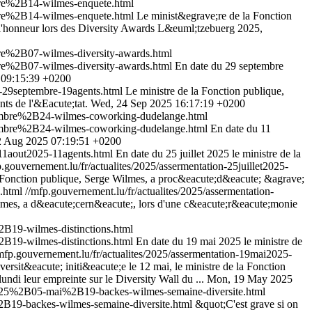
re%2B14-wilmes-enquete.html
re%2B14-wilmes-enquete.html
Le minist&egrave;re de la Fonction
 l'honneur lors des Diversity Awards L&euml;tzebuerg 2025,
e%2B07-wilmes-diversity-awards.html
e%2B07-wilmes-diversity-awards.html
En date du 29 septembre
 09:15:39 +0200
n-29septembre-19agents.html
Le ministre de la Fonction publique,
ts de l'&Eacute;tat.
Wed, 24 Sep 2025 16:17:19 +0200
mbre%2B24-wilmes-coworking-dudelange.html
mbre%2B24-wilmes-coworking-dudelange.html
En date du 11
2 Aug 2025 07:19:51 +0200
-11aout2025-11agents.html
En date du 25 juillet 2025 le ministre de la
p.gouvernement.lu/fr/actualites/2025/assermentation-25juillet2025-
a Fonction publique, Serge Wilmes, a proc&eacute;d&eacute; &agrave;
s.html
//mfp.gouvernement.lu/fr/actualites/2025/assermentation-
 Wilmes, a d&eacute;cern&eacute;, lors d'une c&eacute;r&eacute;monie
19-wilmes-distinctions.html
19-wilmes-distinctions.html
En date du 19 mai 2025 le ministre de
mfp.gouvernement.lu/fr/actualites/2025/assermentation-19mai2025-
versit&eacute; initi&eacute;e le 12 mai, le ministre de la Fonction
undi leur empreinte sur le Diversity Wall du ...
Mon, 19 May 2025
025%2B05-mai%2B19-backes-wilmes-semaine-diversite.html
19-backes-wilmes-semaine-diversite.html
&quot;C'est grave si on