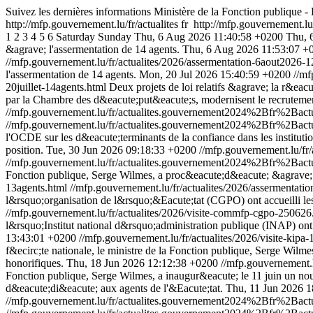
Suivez les dernières informations Ministère de la Fonction publique
http://mfp.gouvernement.lu/fr/actualites
fr
http://mfp.gouvernement.lu/
1
2
3
4
5
6
Saturday
Sunday
Thu, 6 Aug 2026 11:40:58 +0200
Thu, 
&agrave; l'assermentation de 14 agents.
Thu, 6 Aug 2026 11:53:07 +
//mfp.gouvernement.lu/fr/actualites/2026/assermentation-6aout2026-1
l'assermentation de 14 agents.
Mon, 20 Jul 2026 15:40:59 +0200
//mf
20juillet-14agents.html
Deux projets de loi relatifs &agrave; la r&eac
par la Chambre des d&eacute;put&eacute;s, modernisent le recrutemen
//mfp.gouvernement.lu/fr/actualites.gouvernement2024%2Bfr%2Bac
//mfp.gouvernement.lu/fr/actualites.gouvernement2024%2Bfr%2Bac
l'OCDE sur les d&eacute;terminants de la confiance dans les institu
position.
Tue, 30 Jun 2026 09:18:33 +0200
//mfp.gouvernement.lu/
//mfp.gouvernement.lu/fr/actualites.gouvernement2024%2Bfr%2B
Fonction publique, Serge Wilmes, a proc&eacute;d&eacute; &agrave; 
13agents.html
//mfp.gouvernement.lu/fr/actualites/2026/assermentati
l&rsquo;organisation de l&rsquo;&Eacute;tat (CGPO) ont accueilli le
//mfp.gouvernement.lu/fr/actualites/2026/visite-commfp-cgpo-25062
l&rsquo;Institut national d&rsquo;administration publique (INAP) on
13:43:01 +0200
//mfp.gouvernement.lu/fr/actualites/2026/visite-kip
f&ecirc;te nationale, le ministre de la Fonction publique, Serge Wilm
honorifiques.
Thu, 18 Jun 2026 12:12:38 +0200
//mfp.gouvernement.l
Fonction publique, Serge Wilmes, a inaugur&eacute; le 11 juin un no
d&eacute;di&eacute; aux agents de l'&Eacute;tat.
Thu, 11 Jun 2026 
//mfp.gouvernement.lu/fr/actualites.gouvernement2024%2Bfr%2Ba