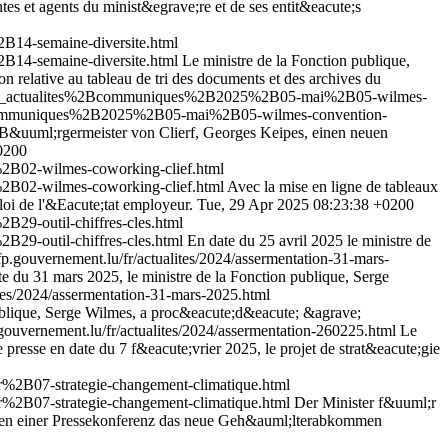
tes et agents du minist&egrave;re et de ses entit&eacute;s
14-semaine-diversite.html
14-semaine-diversite.html
Le ministre de la Fonction publique,
n relative au tableau de tri des documents et des archives du
outes_actualites%2Bcommuniques%2B2025%2B05-mai%2B05-wilmes-
%2Bcommuniques%2B2025%2B05-mai%2B05-wilmes-convention-
 B&uuml;rgermeister von Clierf, Georges Keipes, einen neuen
0200
B02-wilmes-coworking-clief.html
B02-wilmes-coworking-clief.html
Avec la mise en ligne de tableaux
ploi de l'&Eacute;tat employeur.
Tue, 29 Apr 2025 08:23:38 +0200
9-outil-chiffres-cles.html
9-outil-chiffres-cles.html
En date du 25 avril 2025 le ministre de
fp.gouvernement.lu/fr/actualites/2024/assermentation-31-mars-
e du 31 mars 2025, le ministre de la Fonction publique, Serge
ites/2024/assermentation-31-mars-2025.html
publique, Serge Wilmes, a proc&eacute;d&eacute; &agrave;
gouvernement.lu/fr/actualites/2024/assermentation-260225.html
Le
presse en date du 7 f&eacute;vrier 2025, le projet de strat&eacute;gie
2B07-strategie-changement-climatique.html
2B07-strategie-changement-climatique.html
Der Minister f&uuml;r
men einer Pressekonferenz das neue Geh&auml;lterabkommen