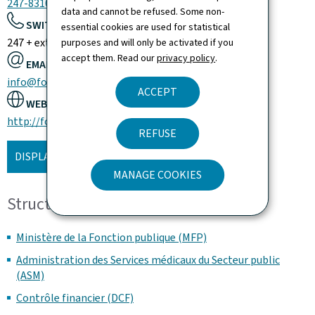
247-83100
data and cannot be refused. Some non-
SWITCHBOARD:
essential cookies are used for statistical
247 + extension
purposes and will only be activated if you
accept them. Read our
privacy policy
.
EMAIL:
info@fonctionpublique.public.lu
ACCEPT
WEBSITE:
http://fonction-publique.public.lu
REFUSE
DISPLAY THE MAP
MANAGE COOKIES
Structure and organisation
Ministère de la Fonction publique (MFP)
Administration des Services médicaux du Secteur public
(ASM)
Contrôle financier (DCF)