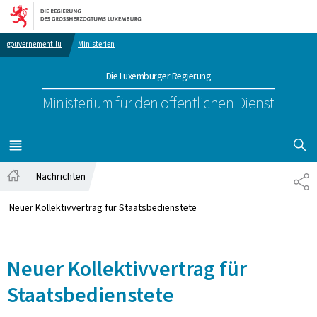
Zur Hauptnavigation
Zum Inhalt
gouvernement.lu
Ministerien
Die Luxemburger Regierung
Ministerium für den öffentlichen Dienst
SUCHFLED 
MENÜ
HAUPT-
Nachrichten
TE
Startseite
Neuer Kollektivvertrag für Staatsbedienstete
Neuer Kollektivvertrag für
Staatsbedienstete