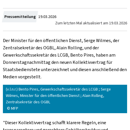
Zum
Pressemitteilung
19.03.2026
Zum letzten Mal aktualisiert am
19.03.2026
Der Minister für den öffentlichen Dienst, Serge Wilmes, der
Zentralsekretär des OGBL, Alain Rolling, und der
Gewerkschaftssekretär des LCGB, Bento Pires, haben am
Donnerstagnachmittag den neuen Kollektivvertrag für
Staatsbedienstete unterzeichnet und diesen anschließend den
Medien vorgestellt.
(v.l.n.r.) Bento Pires, Gewerkschaftssekretär des LCGB ; Serge
Wilmes, Minister für den öffentlichen Dienst ; Alain Rolling,
Zentralsekretär des OGBL
© MFP
"Dieser Kollektivvertrag schafft klarere Regeln, eine
transparentere und gerechtere Gehälterstruktur und