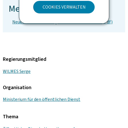
Mehr zu diesem Thema
COOKIES VERWALTEN
Neuer Kollektivvertrag für Staatsbedienstete (Pdf)
Regierungsmitglied
WILMES Serge
Organisation
Ministerium für den öffentlichen Dienst
Thema