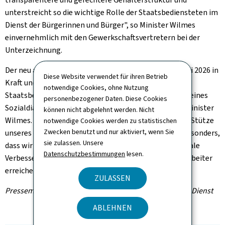
unterstreicht so die wichtige Rolle der Staatsbediensteten im
Dienst der Bürgerinnen und Bürger", so Minister Wilmes
einvernehmlich mit den Gewerkschaftsvertretern bei der
Unterzeichnung.
Der neu ausgehandelte Kollektivvertrag tritt am 1. Mai 2026 in
Diese Website verwendet für ihren Betrieb
Kraft und ist für drei Jahre gültig. Er betrifft rund 2.500
notwendige Cookies, ohne Nutzung
Staatsbedienstete. "Dieser neue Text ist das Ergebnis eines
personenbezogener Daten. Diese Cookies
Sozialdialogs, der auf Augenhöhe geführt wurde", so Minister
können nicht abgelehnt werden. Nicht
Wilmes. "Die Staatsbedienstete sind eine wesentliche Stütze
notwendige Cookies werden zu statistischen
Zwecken benutzt und nur aktiviert, wenn Sie
unseres öffentlichen Dienstes. Ich freue mich daher besonders,
sie zulassen. Unsere
dass wir mit den Gewerkschaftsvertretern fundamentale
Datenschutzbestimmungen
lesen.
Verbesserungen für unsere Mitarbeiterinnen und Mitarbeiter
erreichen konnten".
ZULASSEN
Pressemitteilung des Ministeriums für den öffentlichen Dienst
ABLEHNEN