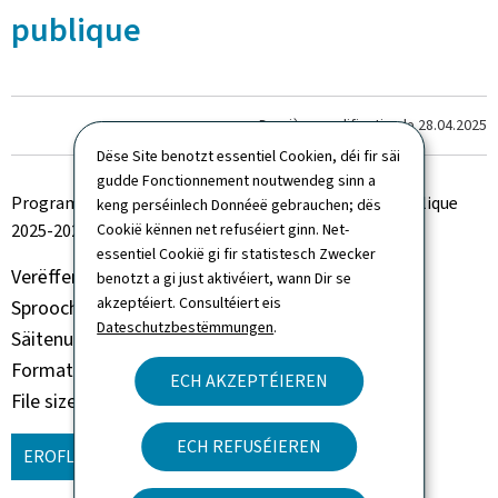
publique
Dernière modification le
28.04.2025
Dëse Site benotzt essentiel Cookien, déi fir säi
gudde Fonctionnement noutwendeg sinn a
Programme de travail du ministère de la Fonction publique
keng perséinlech Donnéeë gebrauchen; dës
2025-2027
Cookië kënnen net refuséiert ginn. Net-
essentiel Cookië gi fir statistesch Zwecker
Verëffentlechungsjoer
2025
benotzt a gi just aktivéiert, wann Dir se
akzeptéiert. Consultéiert eis
Sprooch(en)
Franséisch
Dateschutzbestëmmungen
.
Säitenunzuel
23 säit(en)
Format vum Dokument
Pdf
ECH AKZEPTÉIEREN
File size
927 Kb
ECH REFUSÉIEREN
EROFLUEDEN
(FR, PDF - 927 KB)