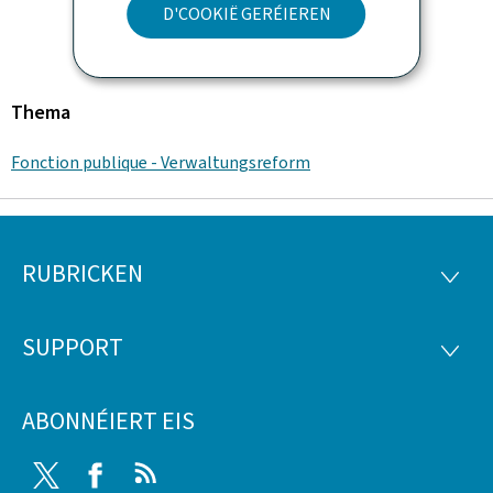
D'COOKIË GERÉIEREN
Thema
Fonction publique - Verwaltungsreform
RUBRICKEN
Fousszeil
RUBRI
SUPPORT
SUPP
ABONNÉIERT EIS
Twitter
Facebook
RSS