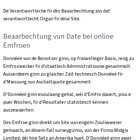
De Verantwortleche fir dës Beaarbechtung ass dat
verantwortlecht Organ fir dëse Site.
Beaarbechtung vun Date bei online
Ëmfroen
Donnéeë vun de Benotzer ginn, op fräiwëlleger Basis, reng zu
Ëmfrozwecker fir d'staatlech Administratioune gesammelt.
Ausserdeem ginn zu gläicher Zäit technesch Donnéeë fir
d'Miessung vun Aschaltquote gesammelt.
D'Donnéeë ginn esoulaang gehal, wéi d'Ëmfro dauert, plus e
puer Wochen, fir d'Resultater statistesch kënnen
auszewäerten.
Dës Ëmfroe ginn direkt um Site vun engem Zouliwwerer
gemaach, an dësem Fall surveygizmo, vun der Firma Widgix
Limited, déi hire Sëtz an Amerika huet. D'Donnéeë ginn awer