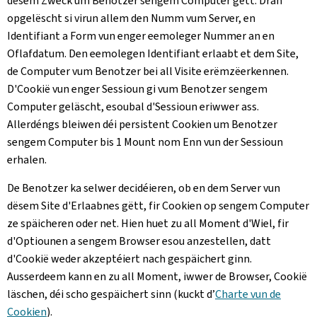
dësem Zweck um Benotzer sengem Computer gëtt. Dran
opgelëscht si virun allem den Numm vum Server, en
Identifiant a Form vun enger eemoleger Nummer an en
Oflafdatum. Den eemolegen Identifiant erlaabt et dem Site,
de Computer vum Benotzer bei all Visite erëmzëerkennen.
D'Cookië vun enger Sessioun gi vum Benotzer sengem
Computer geläscht, esoubal d'Sessioun eriwwer ass.
Allerdéngs bleiwen déi persistent Cookien um Benotzer
sengem Computer bis 1 Mount nom Enn vun der Sessioun
erhalen.
De Benotzer ka selwer decidéieren, ob en dem Server vun
dësem Site d'Erlaabnes gëtt, fir Cookien op sengem Computer
ze späicheren oder net. Hien huet zu all Moment d'Wiel, fir
d'Optiounen a sengem Browser esou anzestellen, datt
d'Cookië weder akzeptéiert nach gespäichert ginn.
Ausserdeem kann en zu all Moment, iwwer de Browser, Cookië
läschen, déi scho gespäichert sinn (kuckt d’
Charte vun de
Cookien
).