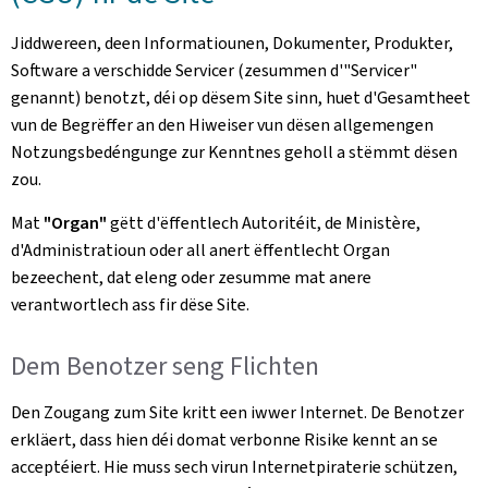
Jiddwereen, deen Informatiounen, Dokumenter, Produkter,
Software a verschidde Servicer (zesummen d'"Servicer"
genannt) benotzt, déi op dësem Site sinn, huet d'Gesamtheet
vun de Begrëffer an den Hiweiser vun dësen allgemengen
Notzungsbedéngunge zur Kenntnes geholl a stëmmt dësen
zou.
Mat
"Organ"
gëtt d'ëffentlech Autoritéit, de Ministère,
d'Administratioun oder all anert ëffentlecht Organ
bezeechent, dat eleng oder zesumme mat anere
verantwortlech ass fir dëse Site.
Dem Benotzer seng Flichten
Den Zougang zum Site kritt een iwwer Internet. De Benotzer
erkläert, dass hien déi domat verbonne Risike kennt an se
acceptéiert. Hie muss sech virun Internetpiraterie schützen,