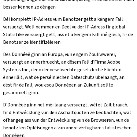
besser kënnen ze déngen.
Déi komplett IP-Adress vum Benotzer gëtt a kengem Fall
versuergt. Well nëmmen en Deel vu der IP-Adress fir global
Statistike versuergt gëtt, ass et a kengem Fall méiglech, fir de
Benotzer ze identifizéieren.
Dës Donnéeë ginn an Europa, vun engem Zouliwwerer,
versuergt an ënnerbruecht, an dësem Fall d'Firma Adobe
Systems Inc., deen deeneselwechte gesetzleche Flichten
ënnerläit, wat de perséinlechen Dateschutz ubelaangt, an
dëst fir de Fall, wou esou Donnéeën an Zukunft sollte
gesammelt ginn.
D'Donnéeë ginn net méi laang versuergt, wéi et Zäit brauch,
fir d'Entwécklung vun den Aschaltquoten ze beobachten, wat
ofhängeg ass vun der Entwécklung vun de Browseren, vun de
benotzten Opléisungen a vun anere verfügbare statisteschen
Donnéeën.