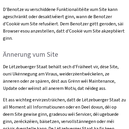
D'Benotze vu verschiddene Funktionalitéite vum Site kann
ageschränkt oder desaktivéiert ginn, wann de Benotzer
d'Cookië vum Site refuséiert. Dem Benotzer gëtt geroden, säi
Browser esou anzestellen, datt d'Cookië vum Site akzeptéiert
ginn.
Ännerung vum Site
De Lëtzebuerger Staat behält sech d'Fräiheet vir, dëse Site,
ouni Ukënnegung am Viraus, weiderzëentwéckelen, ze
änneren oder ze spären, dëst aus Grënn wéi Maintenance,
Update oder wéinst all anerem Motiv, dat néideg ass.
Et ass wichteg ervirzesträichen, datt de Lëtzebuerger Staat zu
all Moment all Informatiounen oder en Deel dovun, déi op
deem Site gewise ginn, gradesou wéi Servicer, déi ugebuede
ginn, zeréckzéien, bäisetzen, vervollstännegen oder méi
präzis duerstelle kann. De Lëtzebuerger Staat ka fir keen