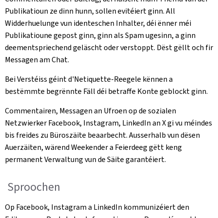
Publikatioun ze dinn hunn, sollen evitéiert ginn. All
Widderhuelunge vun identeschen Inhalter, déi ënner méi
Publikatioune gepost ginn, ginn als Spam ugesinn, a ginn
deementspriechend geläscht oder verstoppt. Dëst gëllt och fir
Messagen am Chat.
Bei Verstéiss géint d'Netiquette-Reegele kënnen a
bestëmmte begrënnte Fäll déi betraffe Konte geblockt ginn.
Commentairen, Messagen an Ufroen op de sozialen
Netzwierker Facebook, Instagram, LinkedIn an X gi vu méindes
bis freides zu Büroszäite beaarbecht. Ausserhalb vun dësen
Auerzäiten, wärend Weekender a Feierdeeg gëtt keng
permanent Verwaltung vun de Säite garantéiert.
Sproochen
Op Facebook, Instagram a LinkedIn kommunizéiert den