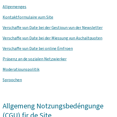
Allgemenges
Kontaktformulaire vum Site
Verschaffe vun Date bei der Gestioun vun der
Newsletter
Verschaffe vun Date bei der Miessung vun Aschaltquoten
Verschaffe vun Date bei online Ëmfroen
Präsenz an de sozialen Netzwierker
Moderatiounspolitik
Sproochen
Allgemeng Notzungsbedéngunge
(CGU) fir de Site