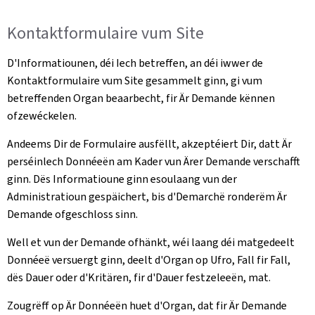
Kontaktformulaire vum Site
D'Informatiounen, déi Iech betreffen, an déi iwwer de
Kontaktformulaire vum Site gesammelt ginn, gi vum
betreffenden Organ beaarbecht, fir Är Demande kënnen
ofzewéckelen.
Andeems Dir de Formulaire ausfëllt, akzeptéiert Dir, datt Är
perséinlech Donnéeën am Kader vun Ärer Demande verschafft
ginn. Dës Informatioune ginn esoulaang vun der
Administratioun gespäichert, bis d'Demarchë ronderëm Är
Demande ofgeschloss sinn.
Well et vun der Demande ofhänkt, wéi laang déi matgedeelt
Donnéeë versuergt ginn, deelt d'Organ op Ufro, Fall fir Fall,
dës Dauer oder d'Kritären, fir d'Dauer festzeleeën, mat.
Zougrëff op Är Donnéeën huet d'Organ, dat fir Är Demande