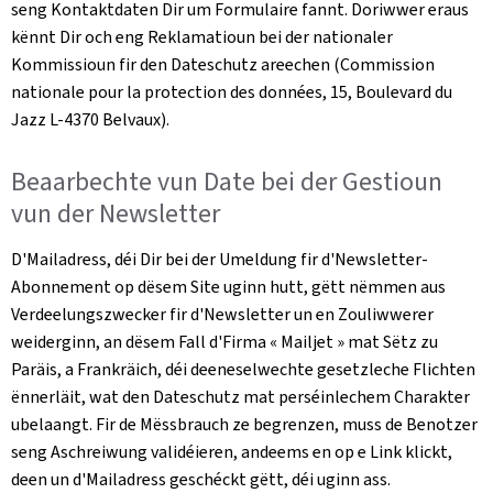
seng Kontaktdaten Dir um Formulaire fannt. Doriwwer eraus
kënnt Dir och eng Reklamatioun bei der nationaler
Kommissioun fir den Dateschutz areechen (
Commission
nationale pour la protection des données, 15, Boulevard du
Jazz L-4370 Belvaux)
.
Beaarbechte vun Date bei der Gestioun
vun der
Newsletter
D'Mailadress, déi Dir bei der Umeldung fir d'
Newsletter
-
Abonnement op dësem Site uginn hutt, gëtt nëmmen aus
Verdeelungszwecker fir d'
Newsletter
un en Zouliwwerer
weiderginn, an dësem Fall d'Firma «
Mailjet
» mat Sëtz zu
Paräis, a Frankräich, déi deeneselwechte gesetzleche Flichten
ënnerläit, wat den Dateschutz mat perséinlechem Charakter
ubelaangt. Fir de Mëssbrauch ze begrenzen, muss de Benotzer
seng Aschreiwung validéieren, andeems en op e Link klickt,
deen un d'Mailadress geschéckt gëtt, déi uginn ass.