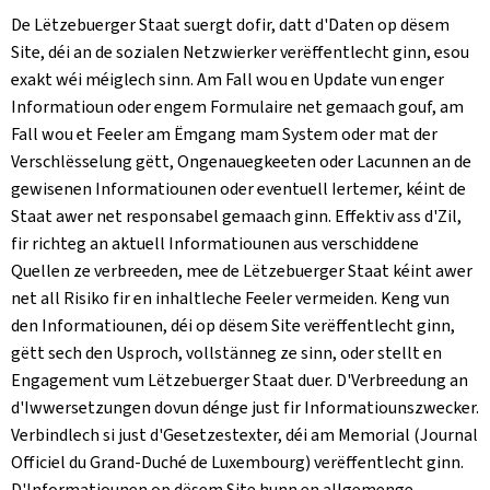
De Lëtzebuerger Staat suergt dofir, datt d'Daten op dësem
Site, déi an de sozialen Netzwierker verëffentlecht ginn, esou
exakt wéi méiglech sinn. Am Fall wou en Update vun enger
Informatioun oder engem Formulaire net gemaach gouf, am
Fall wou et Feeler am Ëmgang mam System oder mat der
Verschlësselung gëtt, Ongenauegkeeten oder Lacunnen an de
gewisenen Informatiounen oder eventuell Iertemer, kéint de
Staat awer net responsabel gemaach ginn. Effektiv ass d'Zil,
fir richteg an aktuell Informatiounen aus verschiddene
Quellen ze verbreeden, mee de Lëtzebuerger Staat kéint awer
net all Risiko fir en inhaltleche Feeler vermeiden. Keng vun
den Informatiounen, déi op dësem Site verëffentlecht ginn,
gëtt sech den Usproch, vollstänneg ze sinn, oder stellt en
Engagement vum Lëtzebuerger Staat duer. D'Verbreedung an
d'Iwwersetzungen dovun dénge just fir Informatiounszwecker.
Verbindlech si just d'Gesetzestexter, déi am Memorial (
Journal
Officiel du Grand-Duché de Luxembourg
) verëffentlecht ginn.
D'Informatiounen op dësem Site hunn en allgemenge