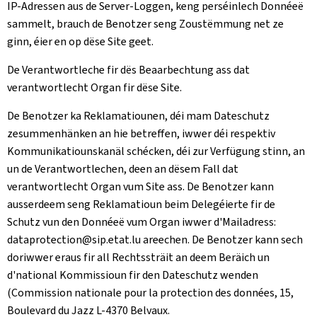
IP-Adressen aus de Server-Loggen, keng perséinlech Donnéeë
sammelt, brauch de Benotzer seng Zoustëmmung net ze
ginn, éier en op dëse Site geet.
De Verantwortleche fir dës Beaarbechtung ass dat
verantwortlecht Organ fir dëse Site.
De Benotzer ka Reklamatiounen, déi mam Dateschutz
zesummenhänken an hie betreffen, iwwer déi respektiv
Kommunikatiounskanäl schécken, déi zur Verfügung stinn, an
un de Verantwortlechen, deen an dësem Fall dat
verantwortlecht Organ vum Site ass. De Benotzer kann
ausserdeem seng Reklamatioun beim Delegéierte fir de
Schutz vun den Donnéeë vum Organ iwwer d'Mailadress:
dataprotection@sip.etat.lu areechen. De Benotzer kann sech
doriwwer eraus fir all Rechtssträit an deem Beräich un
d'national Kommissioun fir den Dateschutz wenden
(
Commission nationale pour la protection des données, 15,
Boulevard du Jazz L-4370 Belvaux
.