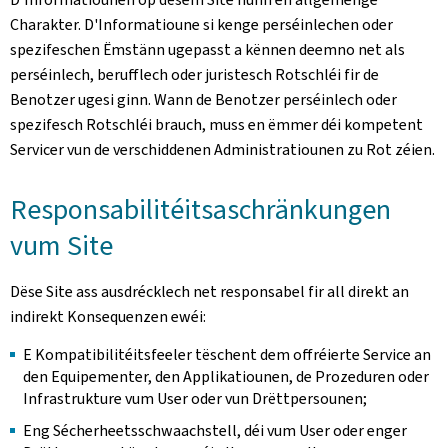
Charakter. D'Informatioune si kenge perséinlechen oder
spezifeschen Ëmstänn ugepasst a kënnen deemno net als
perséinlech, berufflech oder juristesch Rotschléi fir de
Benotzer ugesi ginn. Wann de Benotzer perséinlech oder
spezifesch Rotschléi brauch, muss en ëmmer déi kompetent
Servicer vun de verschiddenen Administratiounen zu Rot zéien.
Responsabilitéitsaschränkungen
vum Site
Dëse Site ass ausdrécklech net responsabel fir all direkt an
indirekt Konsequenzen ewéi:
E Kompatibilitéitsfeeler tëschent dem offréierte Service an
den Equipementer, den Applikatiounen, de Prozeduren oder
Infrastrukture vum User oder vun Drëttpersounen;
Eng Sécherheetsschwaachstell, déi vum User oder enger