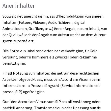
Aner Inhalter
Souwäit net anescht uginn, ass d'Reproduktioun vun aneren
Inhalter (Fotoen, Videoen, Audiofichieren, digital
Animatiounen, Grafiken, asw.) ënner Angab, no um Inhalt, vun
der Quell wéi och der Angab vum Auteursrecht an dem Auteur
gratis autoriséiert.
Dës Zorte vun Inhalter dierfen net verkaaft ginn, fir Geld
verlount, oder fir kommerziell Zwecker oder Reklamme
benotzt ginn.
Fir all Notzung vun Inhalter, déi net vun dëse rechtlechen
Aspekter ofgedeckt ass, muss den Accord am Viraum beim
Informations- a Presssedéngscht (Service Information et
presse, SIP) ugefrot ginn.
Ouni den Accord am Viraus vum SIP ass all vostänneg oder
partiell Ännerung, Transformatioun oder Upassung vun de