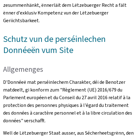
zesummenhänkt, ënnerläit dem Lëtzebuerger Recht a fält
ënner d'exklusiv Kompetenz vun der Lëtzebuerger
Geriichtsbarkeet.
Schutz vun de perséinlechen
Donnéeën vum Site
Allgemenges
D'Donnéeë mat perséinlechem Charakter, déi de Benotzer
matdeelt, gi konform zum "
Règlement (UE) 2016/679 du
Parlement européen et du Conseil du 27 avril 2016 relatif à la
protection des personnes physiques à l'égard du traitement
des données à caractère personnel et à la libre circulation des
données
" verschafft.
Well de Lëtzebuerger Staat ausser, aus Sécherheetsgrënn, den