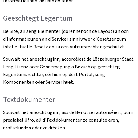
Informatiounen, déi een do fënnt.
Geeschtegt Eegentum
De Site, all seng Elementer (dorënner och de Layout) an och
d'Informatiounen an d'Servicer sinn iwwer d'Gesetzer zum
intellektuelle Besëtz an zu den Auteursrechter geschützt.
Souwäit net anescht uginn, accordéiert de Lëtzebuerger Staat
keng Lizenz oder Geneemegung a Bezuch op geeschteg
Eegentumsrechter, déi hien op dëst Portal, seng
Komponenten oder Servicer huet.
Textdokumenter
Souwäit net anescht uginn, ass de Benotzer autoriséiert, ouni
prealabel Ufro, all d'Textdokumenter ze consultéieren,
erofzelueden oder ze drécken.