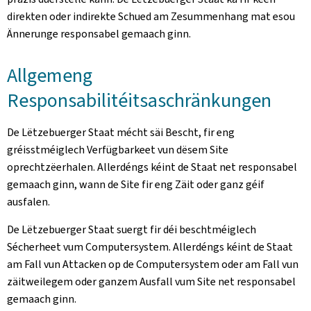
direkten oder indirekte Schued am Zesummenhang mat esou
Ännerunge responsabel gemaach ginn.
Allgemeng
Responsabilitéitsaschränkungen
De Lëtzebuerger Staat mécht säi Bescht, fir eng
gréisstméiglech Verfügbarkeet vun dësem Site
oprechtzëerhalen. Allerdéngs kéint de Staat net responsabel
gemaach ginn, wann de Site fir eng Zäit oder ganz géif
ausfalen.
De Lëtzebuerger Staat suergt fir déi beschtméiglech
Sécherheet vum Computersystem. Allerdéngs kéint de Staat
am Fall vun Attacken op de Computersystem oder am Fall vun
zäitweilegem oder ganzem Ausfall vum Site net responsabel
gemaach ginn.