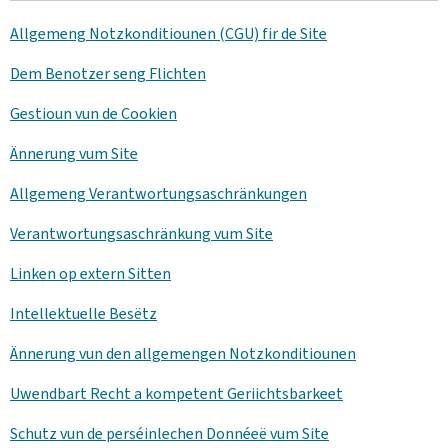
Allgemeng Notzkonditiounen (CGU) fir de Site
Dem Benotzer seng Flichten
Gestioun vun de Cookien
Ännerung vum Site
Allgemeng Verantwortungsaschränkungen
Verantwortungsaschränkung vum Site
Linken op extern Sitten
Intellektuelle Besëtz
Ännerung vun den allgemengen Notzkonditiounen
Uwendbart Recht a kompetent Geriichtsbarkeet
Schutz vun de perséinlechen Donnéeë vum Site