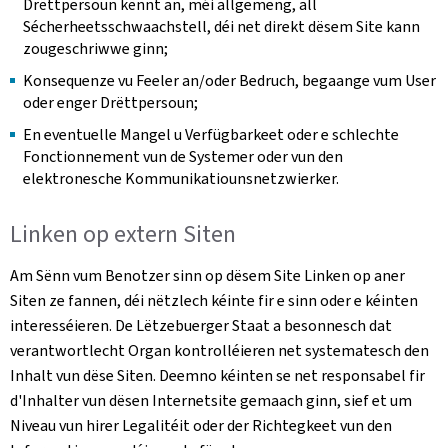
Drëttpersoun kënnt an, méi allgemeng, all
Sécherheetsschwaachstell, déi net direkt dësem Site kann
zougeschriwwe ginn;
Konsequenze vu Feeler an/oder Bedruch, begaange vum User
oder enger Drëttpersoun;
En eventuelle Mangel u Verfügbarkeet oder e schlechte
Fonctionnement vun de Systemer oder vun den
elektronesche Kommunikatiounsnetzwierker.
Linken op extern Siten
Am Sënn vum Benotzer sinn op dësem Site Linken op aner
Siten ze fannen, déi nëtzlech kéinte fir e sinn oder e kéinten
interesséieren. De Lëtzebuerger Staat a besonnesch dat
verantwortlecht Organ kontrolléieren net systematesch den
Inhalt vun dëse Siten. Deemno kéinten se net responsabel fir
d'Inhalter vun dësen Internetsite gemaach ginn, sief et um
Niveau vun hirer Legalitéit oder der Richtegkeet vun den