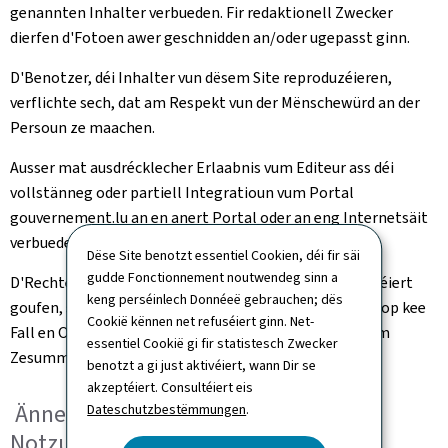
genannten Inhalter verbueden. Fir redaktionell Zwecker
dierfen d'Fotoen awer geschnidden an/oder ugepasst ginn.
D'Benotzer, déi Inhalter vun dësem Site reproduzéieren,
verflichte sech, dat am Respekt vun der Mënschewürd an der
Persoun ze maachen.
Ausser mat ausdrécklecher Erlaabnis vum Editeur ass déi
vollstänneg oder partiell Integratioun vum Portal
gouvernement.lu an en anert Portal oder an eng Internetsäit
verbueden.
Dëse Site benotzt essentiel Cookien, déi fir säi
gudde Fonctionnement noutwendeg sinn a
D'Rechter, déi Iech uewen implizit oder explizit accordéiert
keng perséinlech Donnéeë gebrauchen; dës
goufen, stellen eng Benotzungsautorisatioun duer an op kee
Cookië kënnen net refuséiert ginn. Net-
Fall en Oftriede vu Rechter, Proprietéit oder Anerem am
essentiel Cookië gi fir statistesch Zwecker
Zesummenhang mat dësem SIte.
benotzt a gi just aktivéiert, wann Dir se
akzeptéiert. Consultéiert eis
Ännerung vun den Allgemengen
Dateschutzbestëmmungen
.
Notzungsbedéngungen