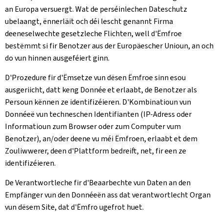
an Europa versuergt. Wat de perséinlechen Dateschutz
ubelaangt, ënnerläit och déi lescht genannt Firma
deeneselwechte gesetzleche Flichten, well d'Ëmfroe
bestëmmt si fir Benotzer aus der Europäescher Unioun, an och
do vun hinnen ausgeféiert ginn.
D'Prozedure fir d'Ëmsetze vun dësen Ëmfroe sinn esou
ausgeriicht, datt keng Donnée et erlaabt, de Benotzer als
Persoun kënnen ze identifizéieren. D'Kombinatioun vun
Donnéeë vun techneschen Identifianten (IP-Adress oder
Informatioun zum Browser oder zum Computer vum
Benotzer), an/oder deene vu méi Ëmfroen, erlaabt et dem
Zouliwwerer, deen d'Plattform bedreift, net, fir een ze
identifizéieren.
De Verantwortleche fir d'Beaarbechte vun Daten an den
Empfänger vun den Donnéeën ass dat verantwortlecht Organ
vun dësem Site, dat d'Ëmfro ugefrot huet.