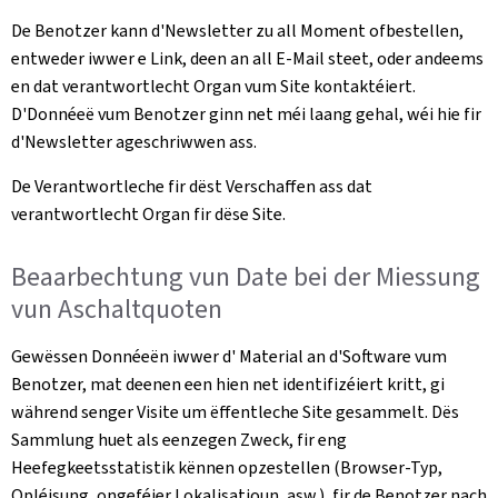
De Benotzer kann d'Newsletter zu all Moment ofbestellen,
entweder iwwer e Link, deen an all E-Mail steet, oder andeems
en dat verantwortlecht Organ vum Site kontaktéiert.
D'Donnéeë vum Benotzer ginn net méi laang gehal, wéi hie fir
d'Newsletter ageschriwwen ass.
De Verantwortleche fir dëst Verschaffen ass dat
verantwortlecht Organ fir dëse Site.
Beaarbechtung vun Date bei der Miessung
vun Aschaltquoten
Gewëssen Donnéeën iwwer d' Material an d'Software vum
Benotzer, mat deenen een hien net identifizéiert kritt, gi
während senger Visite um ëffentleche Site gesammelt. Dës
Sammlung huet als eenzegen Zweck, fir eng
Heefegkeetsstatistik kënnen opzestellen (Browser-Typ,
Opléisung, ongeféier Lokalisatioun, asw.), fir de Benotzer nach