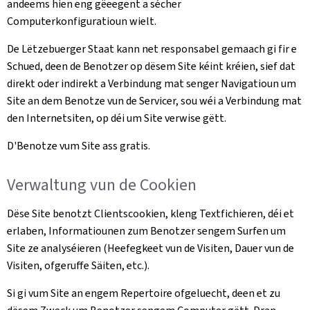
andeems hien eng gëeegent a sécher
Computerkonfiguratioun wielt.
De Lëtzebuerger Staat kann net responsabel gemaach gi fir e
Schued, deen de Benotzer op dësem Site kéint kréien, sief dat
direkt oder indirekt a Verbindung mat senger Navigatioun um
Site an dem Benotze vun de Servicer, sou wéi a Verbindung mat
den Internetsiten, op déi um Site verwise gëtt.
D'Benotze vum Site ass gratis.
Verwaltung vun de Cookien
Dëse Site benotzt Clientscookien, kleng Textfichieren, déi et
erlaben, Informatiounen zum Benotzer sengem Surfen um
Site ze analyséieren (Heefegkeet vun de Visiten, Dauer vun de
Visiten, ofgeruffe Säiten, etc.).
Si gi vum Site an engem Repertoire ofgeluecht, deen et zu