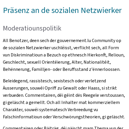
Präsenz an de sozialen Netzwierker
Moderatiounspolitik
All Benotzer, deen sech der gouvernement.lu Community op
de sozialen Netzwierker uschléisst, verflicht sech, all Form
vun Diskriminatioun a Bezuch op ethnesch Hierkonft, Relioun,
Geschlecht, sexuell Orientéierung, Alter, Nationalitéit,
Behënnerung, Familljen- oder Beruffsstand z'ënnerloossen.
Beleidegend, rassistesch, sexistesch oder verletzend
Äusserungen, souwéi Opriff zu Gewalt oder Haass, si strikt
verbueden. Commentairen, déi géint dës Reegele verstoussen,
gi geläscht a gemellt. Och all Inhalter mat kommerziellem
Charakter, souwéi systematesch Verbreedung vu
Falschinformatioun oder Verschwörungstheorien, gi geläscht.
Commentairen oder Bäiträg, déi näischt mam Thema vun der