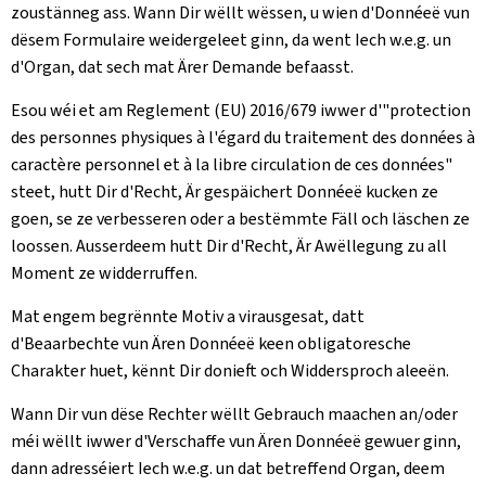
zoustänneg ass. Wann Dir wëllt wëssen, u wien d'Donnéeë vun
dësem Formulaire weidergeleet ginn, da went Iech w.e.g. un
d'Organ, dat sech mat Ärer Demande befaasst.
Esou wéi et am Reglement (EU) 2016/679 iwwer d'"protection
des personnes physiques à l'égard du traitement des données à
caractère personnel et à la libre circulation de ces données"
steet, hutt Dir d'Recht, Är gespäichert Donnéeë kucken ze
goen, se ze verbesseren oder a bestëmmte Fäll och läschen ze
loossen. Ausserdeem hutt Dir d'Recht, Är Awëllegung zu all
Moment ze widderruffen.
Mat engem begrënnte Motiv a virausgesat, datt
d'Beaarbechte vun Ären Donnéeë keen obligatoresche
Charakter huet, kënnt Dir donieft och Widdersproch aleeën.
Wann Dir vun dëse Rechter wëllt Gebrauch maachen an/oder
méi wëllt iwwer d'Verschaffe vun Ären Donnéeë gewuer ginn,
dann adresséiert Iech w.e.g. un dat betreffend Organ, deem