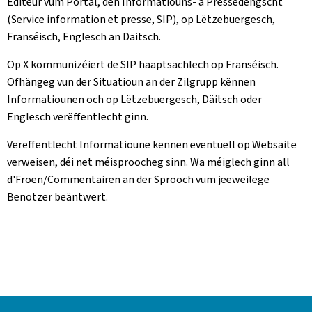
Editeur vum Portal, den Informatiouns- a Pressedéngscht
(Service information et presse, SIP), op Lëtzebuergesch,
Franséisch, Englesch an Däitsch.
Op X kommunizéiert de SIP haaptsächlech op Franséisch.
Ofhängeg vun der Situatioun an der Zilgrupp kënnen
Informatiounen och op Lëtzebuergesch, Däitsch oder
Englesch verëffentlecht ginn.
Verëffentlecht Informatioune kënnen eventuell op Websäite
verweisen, déi net méisproocheg sinn. Wa méiglech ginn all
d'Froen/Commentairen an der Sprooch vum jeeweilege
Benotzer beäntwert.