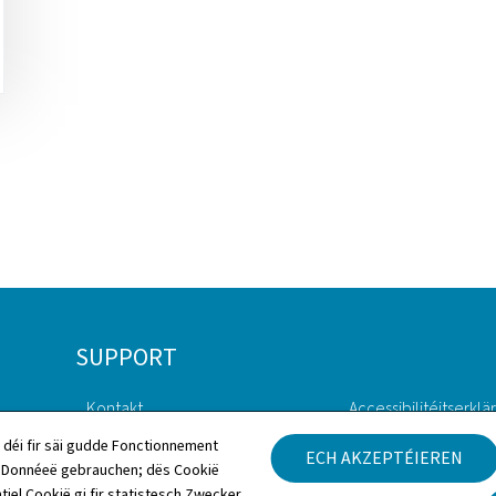
SUPPORT
Kontakt
Accessibilitéitserklä
 déi fir säi gudde Fonctionnement
ECH AKZEPTÉIEREN
Sitemap
Rechtlech Aspekter
h Donnéeë gebrauchen; dës Cookië
tiel Cookië gi fir statistesch Zwecker