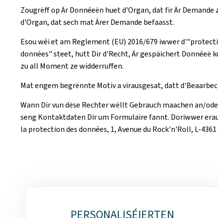
Zougrëff op Är Donnéeën huet d'Organ, dat fir Är Demande 
d'Organ, dat sech mat Ärer Demande befaasst.
Esou wéi et am Reglement (EU) 2016/679 iwwer d'"protection
données" steet, hutt Dir d'Recht, Är gespäichert Donnéeë k
zu all Moment ze widderruffen.
Mat engem begrënnte Motiv a virausgesat, datt d'Beaarbec
Wann Dir vun dëse Rechter wëllt Gebrauch maachen an/oder 
seng Kontaktdaten Dir um Formulaire fannt. Doriwwer erau
la protection des données, 1, Avenue du Rock'n'Roll, L-4361
Sub-
PERSONALISÉIERTEN