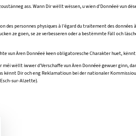
zoustänneg ass. Wann Dir wëllt wëssen, u wien d'Donnéeë vun dëse
 des personnes physiques à l'égard du traitement des données à ca
ucken ze goen, se ze verbesseren oder a bestëmmte Fäll och läsc
hte vun Ären Donnéeë keen obligatoresche Charakter huet, kënnt 
méi wëllt iwwer d'Verschaffe vun Ären Donnéeë gewuer ginn, dann
s kënnt Dir och eng Reklamatioun bei der nationaler Kommissiou
 Esch-sur-Alzette).