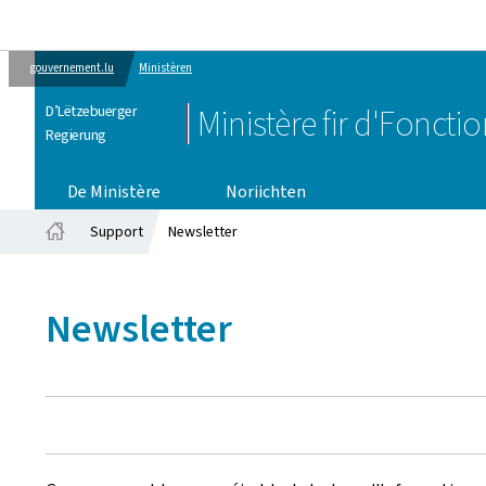
gouvernement.lu
Ministèren
D’Lëtzebuerger
Ministère fir d'Foncti
Regierung
De Ministère
Noriichten
Support
Newsletter
Startsäit
Newsletter