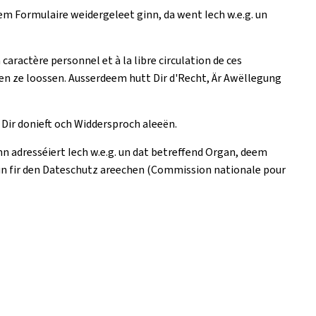
m Formulaire weidergeleet ginn, da went Iech w.e.g. un
ractère personnel et à la libre circulation de ces
hen ze loossen. Ausserdeem hutt Dir d'Recht, Är Awëllegung
Dir donieft och Widdersproch aleeën.
 adresséiert Iech w.e.g. un dat betreffend Organ, deem
n fir den Dateschutz areechen (Commission nationale pour