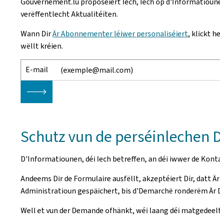
Gouvernement.lu proposéiert Iech, Iech op d'Informatioune
verëffentlecht Aktualitéiten.
Wann Dir
Är Abonnementer léiwer personaliséiert
, klickt 
wëllt kréien.
E-mail
🡒
Schutz vun de perséinlechen
D'Informatiounen, déi Iech betreffen, an déi iwwer de Ko
Andeems Dir de Formulaire ausfëllt, akzeptéiert Dir, datt 
Administratioun gespäichert, bis d'Demarchë ronderëm Är 
Well et vun der Demande ofhänkt, wéi laang déi matgedeelt D