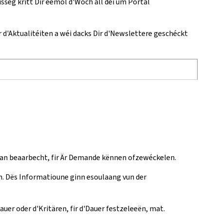
seg kritt Dir eemol d'Woch all déi um Portal
ir d'Aktualitéiten a wéi dacks Dir d'Newslettere geschéckt
gan beaarbecht, fir Är Demande kënnen ofzewéckelen.
n. Dës Informatioune ginn esoulaang vun der
auer oder d'Kritären, fir d'Dauer festzeleeën, mat.