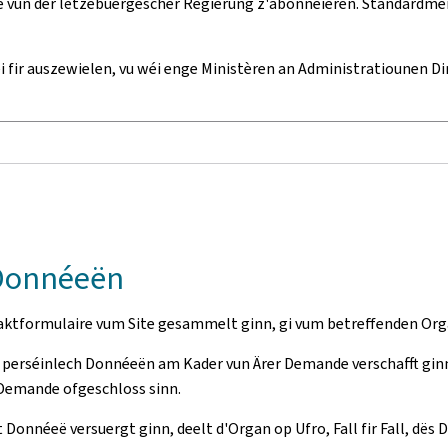
 vun der lëtzebuergescher Regierung z'abonnéieren. Standardméis
hei fir auszewielen, vu wéi enge Ministèren an Administratiounen D
 Donnéeën
ntaktformulaire vum Site gesammelt ginn, gi vum betreffenden Or
Är perséinlech Donnéeën am Kader vun Ärer Demande verschafft gin
Demande ofgeschloss sinn.
onnéeë versuergt ginn, deelt d'Organ op Ufro, Fall fir Fall, dës D