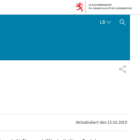
LËTZEBUERGE
LB
SHOW HIDE SEARCH
SHARE
Aktualiséiert den
15.03.2019