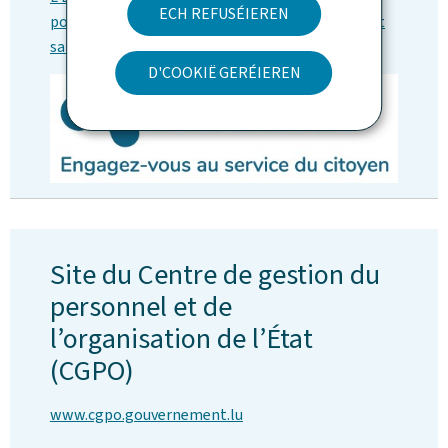
ECH REFUSÉIEREN
postes vacants pour fonctionnaires, employés et
salariés de l’État:
D'COOKIË GERÉIEREN
Site du Centre de gestion du
personnel et de
l’organisation de l’État
(CGPO)
www.cgpo.gouvernement.lu