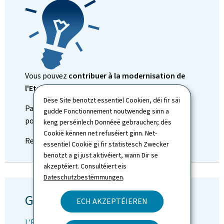
Vous pouvez
contribuer à la modernisation de
l'Etat
Dëse Site benotzt essentiel Cookien, déi fir säi
Partagez avec nous et avec les citoyens vos idées
gudde Fonctionnement noutwendeg sinn a
pour l'amélioration des services publics.
keng perséinlech Donnéeë gebrauchen; dës
Cookië kënnen net refuséiert ginn. Net-
Rendez-vous sur
www.vosidees.lu
essentiel Cookië gi fir statistesch Zwecker
benotzt a gi just aktivéiert, wann Dir se
akzeptéiert. Consultéiert eis
Dateschutzbestëmmungen
.
GovJobs
ECH AKZEPTÉIEREN
L'État luxembourgeois recrute! Découvrez les