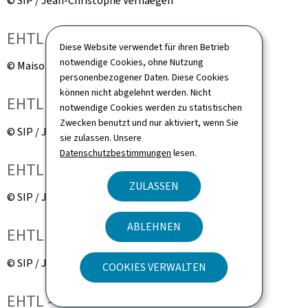
© SIP / Jean-Christophe Verhaegen
EHTL - Besuch des Praxisbereichs
Diese Website verwendet für ihren Betrieb
notwendige Cookies, ohne Nutzung
© Maison du Grand-Duc / Sophie Margue
personenbezogener Daten. Diese Cookies
können nicht abgelehnt werden. Nicht
EHTL - Besuch des Praxisbereichs
notwendige Cookies werden zu statistischen
Zwecken benutzt und nur aktiviert, wenn Sie
© SIP / Jean-Christophe Verhaegen
sie zulassen. Unsere
Datenschutzbestimmungen
lesen.
EHTL - Besuch des Praxisbereichs
ZULASSEN
© SIP / Jean-Christophe Verhaegen
ABLEHNEN
EHTL - Besuch des Praxisbereichs
© SIP / Jean-Christophe Verhaegen
COOKIES VERWALTEN
EHTL - Besuch des Praxisbereichs