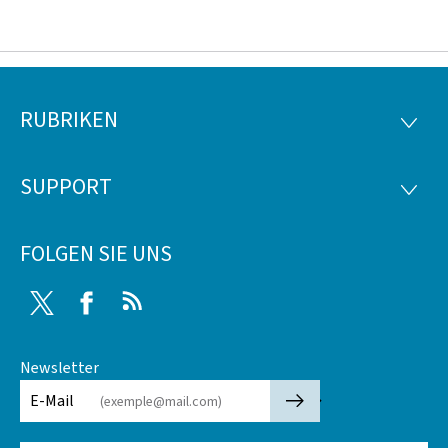
RUBRIKEN
Footer
RUBRI
SUPPORT
SUPP
FOLGEN SIE UNS
Twitter
Facebook
RSS
Newsletter
🡒
E-Mail