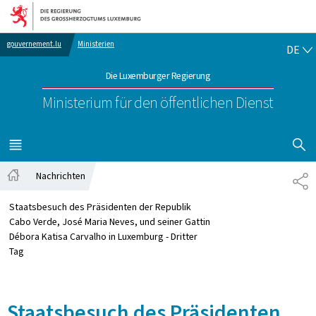
Zur Hauptnavigation
Zum Inhalt
DE
gouvernement.lu
Ministerien
DE
Die Luxemburger Regierung
Ministerium für den öffentlichen Dienst
SUCHFLED 
MENÜ
HAUPT-
Nachrichten
TE
Startseite
Staatsbesuch des Präsidenten der Republik
Cabo Verde, José Maria Neves, und seiner Gattin
Débora Katisa Carvalho in Luxemburg - Dritter
Tag
Staatsbesuch des Präsidenten