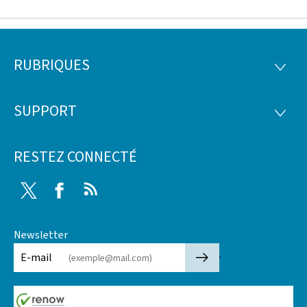
RUBRIQUES
Pied
RUBRI
de
SUPPORT
SUPP
page
RESTEZ CONNECTÉ
Twitter
Facebook
RSS
Newsletter
🡒
E-mail