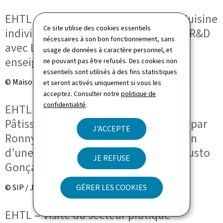
EHTL – Visite du secteur pratique – Cuisine
Ce site utilise des cookies essentiels
individuelle – Présentation du projet R&D
nécessaires à son bon fonctionnement, sans
avec Luxair par Patrick Scholzen,
usage de données à caractère personnel, et
enseignant de l’EHTL
ne pouvant pas être refusés. Des cookies non
essentiels sont utilisés à des fins statistiques
© Maison du Grand-Duc / Sophie Margue
et seront activés uniquement si vous les
acceptez. Consulter notre
politique de
confidentialité
.
EHTL – Visite du secteur pratique –
Pâtisserie – Préparation du Bamkuch par
J'ACCEPTE
Ronny Thill, enseignant et préparation
d’une figure par le chef pâtissier Augusto
JE REFUSE
Gonçalves
© SIP / Jean-Christophe Verhaegen
GÉRER LES COOKIES
EHTL – Visite du secteur pratique –