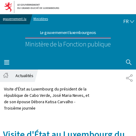
Aller au menu principal
Aller au contenu
FR
gouvernement.lu
Ministères
FR
Le gouvernement luxembourgeois
Ministère de la Fonction publique
AFFICHER
MENU
PRINCIPAL
Actualités
PA
Accueil
Visite d'État au Luxembourg du président de la
république de Cabo Verde, José Maria Neves, et
de son épouse Débora Katisa Carvalho -
Troisième journée
Visite d'État au Luxembourg du