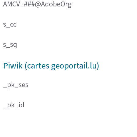
AMCV_###@AdobeOrg
s_cc
s_sq
Piwik (cartes geoportail.lu)
_pk_ses
_pk_id