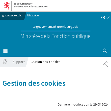
Aller au menu principal
Aller au contenu
FR
gouvernement.lu
Ministères
FR
Le gouvernement luxembourgeois
Ministère de la Fonction publique
AFFICHER
MENU
PRINCIPAL
Support
Gestion des cookies
PA
Accueil
Gestion des cookies
Dernière modification le
29.08.2024