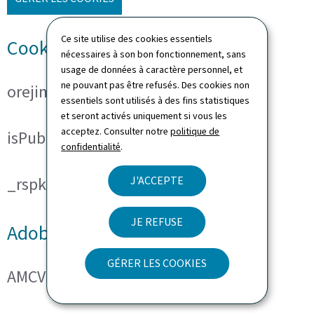
Ce site utilise des cookies essentiels
Cookies techniques
nécessaires à son bon fonctionnement, sans
usage de données à caractère personnel, et
ne pouvant pas être refusés. Des cookies non
orejime
essentiels sont utilisés à des fins statistiques
et seront activés uniquement si vous les
acceptez. Consulter notre
politique de
isPublicWebsite
confidentialité
.
J'ACCEPTE
_rspkrLoadCore (ReadSpeaker)
JE REFUSE
Adobe Analytics
GÉRER LES COOKIES
AMCVS_###@AdobeOrg