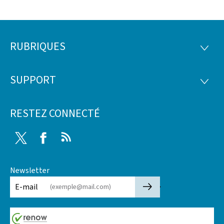
RUBRIQUES
Pied
RUBRI
de
SUPPORT
SUPP
page
RESTEZ CONNECTÉ
Twitter
Facebook
RSS
Newsletter
🡒
E-mail