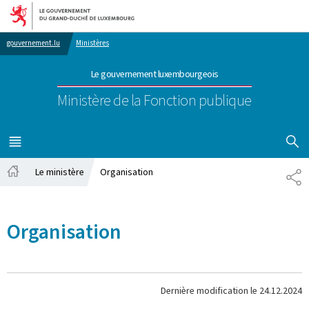
Aller au menu principal
Aller au contenu
gouvernement.lu
Ministères
Le gouvernement luxembourgeois
Ministère de la Fonction publique
AFFICHER
MENU
PRINCIPAL
Le ministère
Organisation
PA
Accueil
Organisation
Dernière modification le
24.12.2024