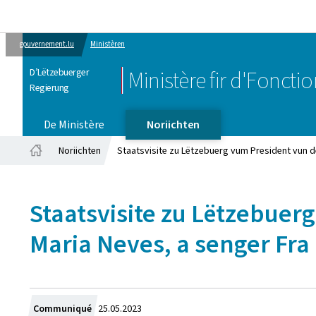
gouvernement.lu
Ministèren
D’Lëtzebuerger
Ministère fir d'Foncti
Regierung
De Ministère
Noriichten
Noriichten
Staatsvisite zu Lëtzebuerg vum President vun d
Startsäit
Staatsvisite zu Lëtzebuer
Maria Neves, a senger Fra
Created
Communiqué
25.05.2023