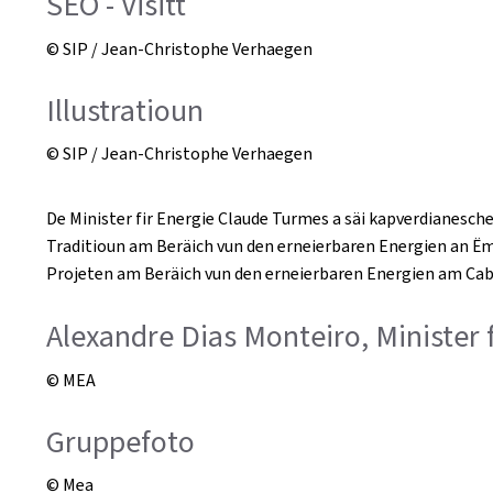
SEO - Visitt
© SIP / Jean-Christophe Verhaegen
Illustratioun
© SIP / Jean-Christophe Verhaegen
De Minister fir Energie Claude Turmes a säi kapverdianesc
Traditioun am Beräich vun den erneierbaren Energien an Ë
Projeten am Beräich vun den erneierbaren Energien am Cab
Alexandre Dias Monteiro, Minister 
© MEA
Gruppefoto
© Mea