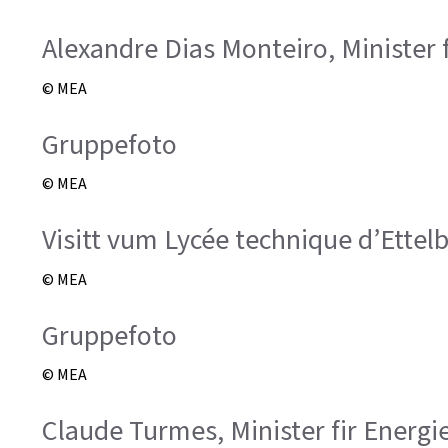
Alexandre Dias Monteiro, Minister 
© MEA
Gruppefoto
© MEA
Visitt vum Lycée technique d’Ettel
© MEA
Gruppefoto
© MEA
Claude Turmes, Minister fir Energ