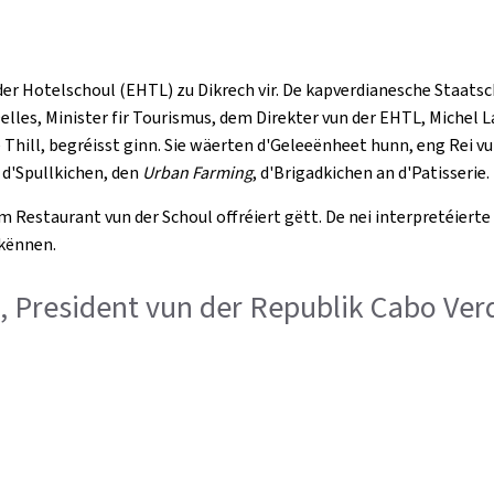
er Hotelschoul (EHTL) zu Dikrech vir. De kapverdianesche Staatsc
lles, Minister fir Tourismus, dem Direkter vun der EHTL, Michel La
hill, begréisst ginn. Sie wäerten d'Geleeënheet hunn, eng Rei vu
, d'Spullkichen, den
Urban Farming
, d'Brigadkichen an d'Patisserie.
m Restaurant vun der Schoul offréiert gëtt. De nei interpretéier
 kënnen.
ves, President vun der Republik Cabo Ve