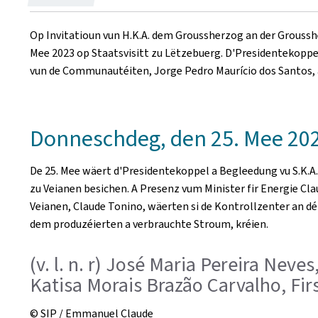
on
Op Invitatioun vun H.K.A. dem Groussherzog an der Grousshe
Mee 2023 op Staatsvisitt zu Lëtzebuerg. D'Presidentekoppel
vun de Communautéiten, Jorge Pedro Maurício dos Santos, an
Donneschdeg, den 25. Mee 20
De 25. Mee wäert d'Presidentekoppel a Begleedung vu S.K.A.
zu Veianen besichen.
A Presenz vum Minister fir Energie Cl
Veianen, Claude Tonino, wäerten si de Kontrollzenter an 
dem produzéierten a verbrauchte Stroum, kréien.
(v. l. n. r) José Maria Pereira Nev
Katisa Morais Brazão Carvalho, Fi
© SIP / Emmanuel Claude