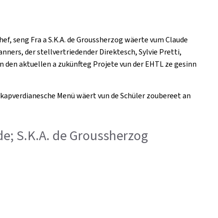
hef, seng Fra a S.K.A. de Groussherzog wäerte vum Claude
nners, der stellvertriedender Direktesch, Sylvie Pretti,
n den aktuellen a zukünfteg Projete vun der EHTL ze gesinn
te kapverdianesche Menü wäert vun de Schüler zoubereet an
rde; S.K.A. de Groussherzog