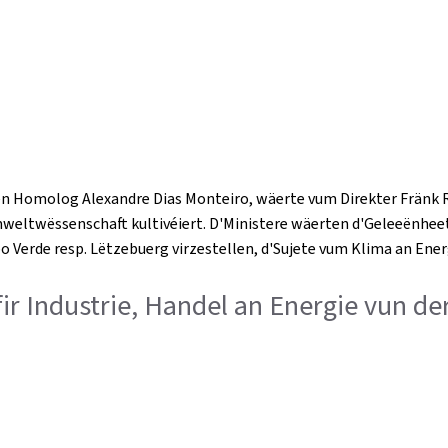
hen Homolog Alexandre Dias Monteiro, wäerte vum Direkter Fränk 
mweltwëssenschaft kultivéiert. D'Ministere wäerten d'Geleeënhee
o Verde resp. Lëtzebuerg virzestellen, d'Sujete vum Klima an En
fir Industrie, Handel an Energie vun d