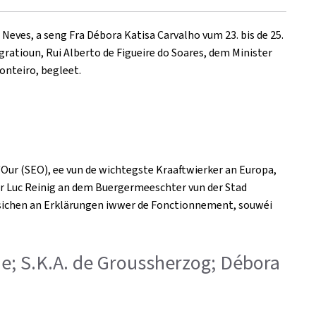
Neves, a seng Fra Débora Katisa Carvalho vum 23. bis de 25.
gratioun, Rui Alberto de Figueire do Soares, dem Minister
onteiro, begleet.
Our (SEO), ee vun de wichtegste Kraaftwierker an Europa,
er Luc Reinig an dem Buergermeeschter vun der Stad
besichen an Erklärungen iwwer de Fonctionnement, souwéi
rde; S.K.A. de Groussherzog; Débora