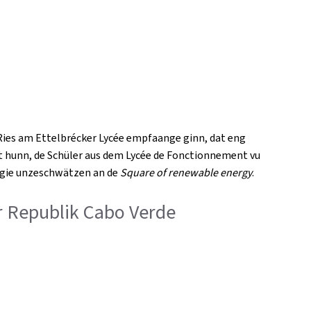
Ries am Ettelbrécker Lycée empfaange ginn, dat eng
t hunn, de Schüler aus dem Lycée de Fonctionnement vu
ergie unzeschwätzen an de
Square of renewable energy
.
er Republik Cabo Verde