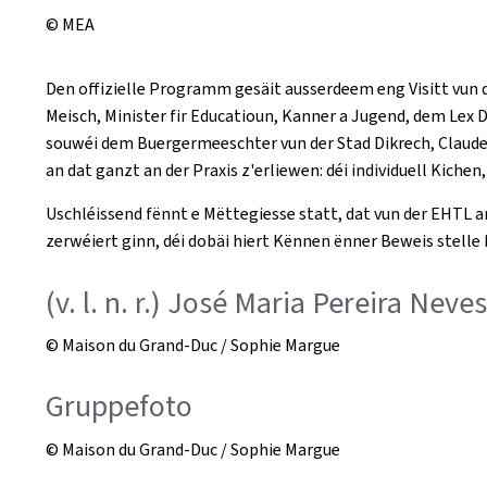
© MEA
Den offizielle Programm gesäit ausserdeem eng Visitt vun d
Meisch, Minister fir Educatioun, Kanner a Jugend, dem Lex De
souwéi dem Buergermeeschter vun der Stad Dikrech, Claude T
an dat ganzt an der Praxis z'erliewen: déi individuell Kichen
Uschléissend fënnt e Mëttegiesse statt, dat vun der EHTL a
zerwéiert ginn, déi dobäi hiert Kënnen ënner Beweis stelle
(v. l. n. r.) José Maria Pereira Ne
© Maison du Grand-Duc / Sophie Margue
Gruppefoto
© Maison du Grand-Duc / Sophie Margue