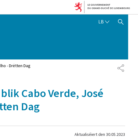
LËTZEBUERGE
LB
SHOW HIDE SEARCH
lho - Drëtten Dag
SHARE
blik Cabo Verde, José
ëtten Dag
Aktualiséiert den
30.05.2023