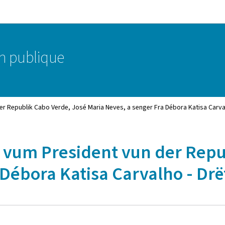
Bei den Haaptmenü goen
Bei den Inhalt goen
on publique
er Republik Cabo Verde, José Maria Neves, a senger Fra Débora Katisa Carva
g vum President vun der Repu
 Débora Katisa Carvalho - Dr