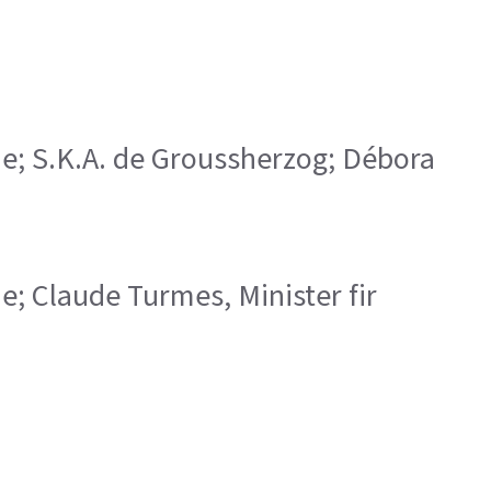
rde; S.K.A. de Groussherzog; Débora
de; Claude Turmes, Minister fir