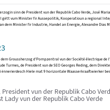
rzogin sinn de President vun der Republik Cabo Verde, José Maria 
 gëtt vum Minister fir Aussepolitik, Kooperatioun a regional Inte
 dem Minister fir Industrie, Handel an Energie, Alexandre Dias M
23
 dem Groussherzog d'Pompzentral vun der Société électrique de l'
aude Turmes, de President vun de SEO Georges Reding, dem Direkt
déi ënnerierdesch Hiele mat 9 horizontale Waasserkraaftwierker 
es, President vun der Republik Cabo Ve
rst Lady vun der Republik Cabo Verde