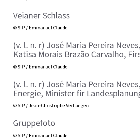
Veianer Schlass
© SIP / Emmanuel Claude
(v. l. n. r) José Maria Pereira Nev
Katisa Morais Brazão Carvalho, Fi
© SIP / Emmanuel Claude
(v. l. n. r) José Maria Pereira Nev
Energie, Minister fir Landesplanun
© SIP / Jean-Christophe Verhaegen
Gruppefoto
© SIP / Emmanuel Claude