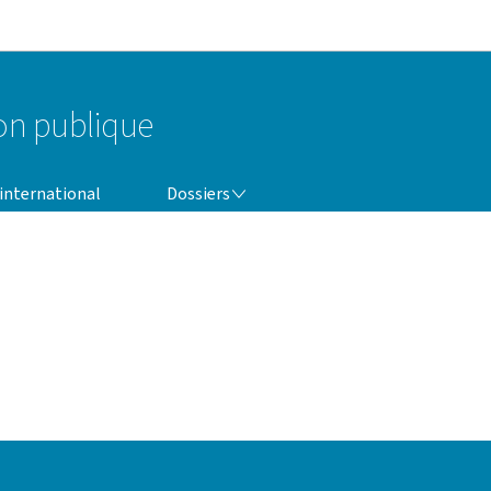
Aller au menu principal
Aller au contenu
ion publique
DOSSIERS
 international
Dossiers