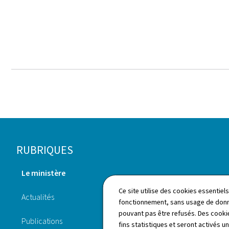
Pied
RUBRIQUES
de
Le ministère
page
Annuaire
Ce site utilise des cookies essentie
Actualités
fonctionnement, sans usage de donné
Dossiers
pouvant pas être refusés. Des cookie
Publications
fins statistiques et seront activés u