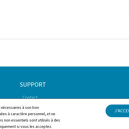
SUPPORT
Contact
Aspects légaux
ls nécessaires à son bon
J'ACC
Plan du site
es à caractère personnel, et ne
Protection des don
s non essentiels sont utilisés à des
personnelles
À propos du site
niquement si vous les acceptez.