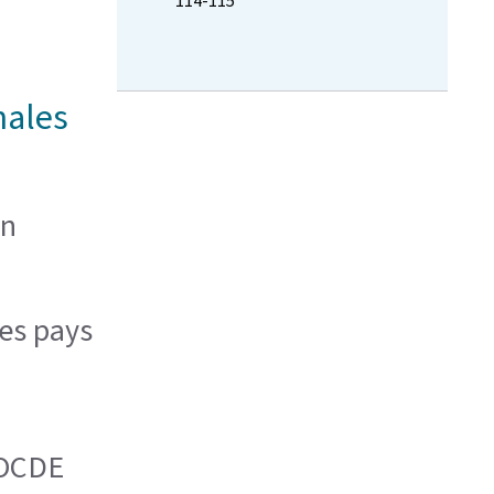
114-115
nales
on
des pays
’OCDE