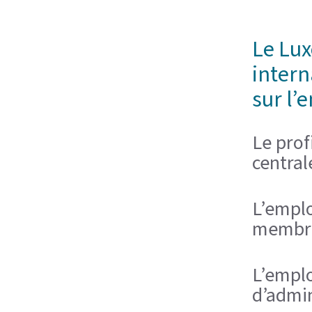
Le Lu
intern
sur l’
Le prof
centra
L’emplo
membre
L’emplo
d’admi