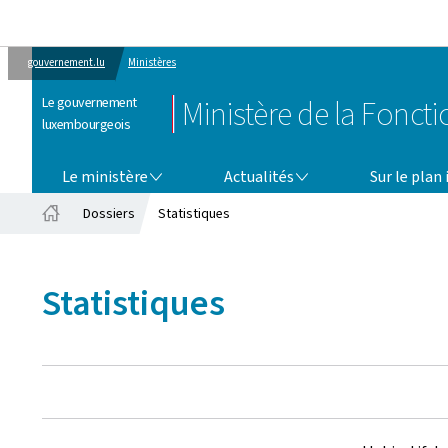
gouvernement.lu
Ministères
Le gouvernement
Ministère de la Fonct
luxembourgeois
LE MINISTÈRE
ACTUALITÉS
Le ministère
Actualités
Sur le plan
Dossiers
Statistiques
Accueil
Statistiques