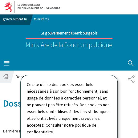
Aller au menu principal
Aller au contenu
gouvernement.lu
Ministères
Le gouvernement luxembourgeois
Ministère de la Fonction publique
AFFICHER
MENU
PRINCIPAL
Dossiers
PA
Accueil
Ce site utilise des cookies essentiels
nécessaires à son bon fonctionnement, sans
usage de données à caractère personnel, et
Dossiers
ne pouvant pas être refusés. Des cookies non
essentiels sont utilisés à des fins statistiques
et seront activés uniquement si vous les
acceptez. Consulter notre
politique de
Dernière modification le
13.09.2021
confidentialité
.