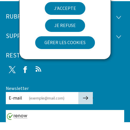
J'ACCEPTE
RUBRIQUES
Pied
RUBRI
JE REFUSE
de
SUPPORT
SUPP
page
GÉRER LES COOKIES
RESTEZ CONNECTÉ
Twitter
Facebook
RSS
Newsletter
🡒
E-mail