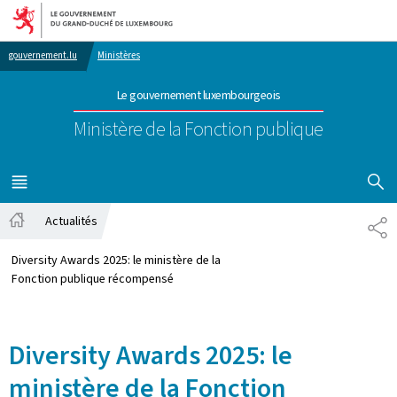
Aller au menu principal
Aller au contenu
gouvernement.lu
Ministères
Le gouvernement luxembourgeois
Ministère de la Fonction publique
AFFICHER
MENU
PRINCIPAL
Actualités
PA
Accueil
Diversity Awards 2025: le ministère de la
Fonction publique récompensé
Diversity Awards 2025: le
ministère de la Fonction