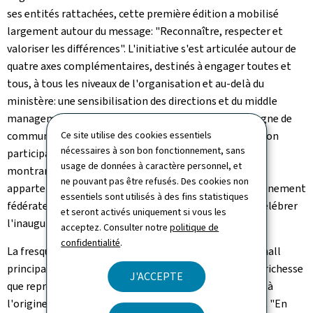
ses entités rattachées, cette première édition a mobilisé
largement autour du message: "Reconnaître, respecter et
valoriser les différences". L'initiative s'est articulée autour de
quatre axes complémentaires, destinés à engager toutes et
tous, à tous les niveaux de l'organisation et au-delà du
ministère: une sensibilisation des directions et du middle
management via des ateliers de réflexion, une campagne de
Ce site utilise des cookies essentiels
communication multicanale forte en interne, la création
nécessaires à son bon fonctionnement, sans
participative d'une fresque symbolique de la diversité
usage de données à caractère personnel, et
montrant la singularité de chacun et chacune et son
ne pouvant pas être refusés. Des cookies non
appartenance à une communauté plus large, et, un évènement
essentiels sont utilisés à des fins statistiques
fédérateur réunissant l'ensemble du personnel pour célébrer
et seront activés uniquement si vous les
l'inauguration de cette nouvelle œuvre collective.
acceptez. Consulter notre
politique de
confidentialité
.
La fresque de la diversité, installée depuis mai dans le hall
principal du MFP, invite à une prise de conscience de la richesse
J'ACCEPTE
que représente la diversité — qu'elle soit liée au genre, à
l'origine, à l'âge, au handicap ou à d'autres dimensions. "En