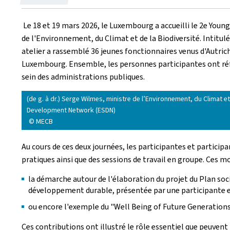
le
Le 18 et 19 mars 2026, le Luxembourg a accueilli le 2e
Young
de l'Environnement, du Climat et de la Biodiversité. Intitulé
atelier a rassemblé 36 jeunes fonctionnaires venus d'Autrich
Luxembourg. Ensemble, les personnes participantes ont réf
sein des administrations publiques.
(de g. à dr.) Serge Wilmes, ministre de l’Environnement, du Climat 
Development Network (ESDN)
© MECB
Au cours de ces deux journées, les participantes et partic
pratiques ainsi que des sessions de travail en groupe. Ces 
la démarche autour de l'élaboration du projet du Plan soc
développement durable, présentée par une participante 
ou encore l'exemple du "
Well Being of Future Generations
Ces contributions ont illustré le rôle essentiel que peuven