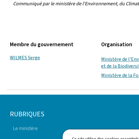
Communiqué par le ministère de l'Environnement, du Climat et
Membre du gouvernement
Organisation
WILMES Serge
Ministère de l’En
et de la Biodivers
Ministère de la F
Pied
RUBRIQUES
de
Le ministère
page
Annuaire
Ce site utilise des cookies essentie