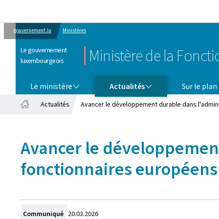
gouvernement.lu
Ministères
Le gouvernement
Ministère de la Fonct
luxembourgeois
LE MINISTÈRE
ACTUALITÉS
Le ministère
Actualités
Sur le plan
Actualités
Avancer le développement durable dans l'admini
Accueil
Avancer le développement
fonctionnaires européens
Crée
Communiqué
20.03.2026