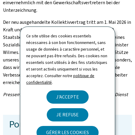
einvernehmlich mit den Gewerkschaftsvertretern bei der
Unterzeichnung.
Der neu ausgehandelte Kollektivvertrag tritt am 1. Mai 2026 in
Kraft und ist für drei Jahre gültig. Er betrifft rund 2.500
Ce site utilise des cookies essentiels
Staatsbedienstete. "Dieser neue Text ist das Ergebnis eines
nécessaires à son bon fonctionnement, sans
Sozialdialogs, der auf Augenhöhe geführt wurde", so Minister
usage de données à caractère personnel, et
Wilmes. "Die Staatsbedienstete sind eine wesentliche Stütze
ne pouvant pas être refusés. Des cookies non
unseres öffentlichen Dienstes. Ich freue mich daher besonders,
essentiels sont utilisés à des fins statistiques
dass wir mit den Gewerkschaftsvertretern fundamentale
et seront activés uniquement si vous les
Verbesserungen für unsere Mitarbeiterinnen und Mitarbeiter
acceptez. Consulter notre
politique de
erreichen konnten".
confidentialité
.
Pressemitteilung des Ministeriums für den öffentlichen Dienst
J'ACCEPTE
JE REFUSE
Pour en savoir plus
GÉRER LES COOKIES