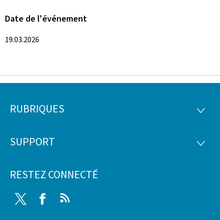
Date de l'événement
19.03.2026
RUBRIQUES
Pied
RUBRI
de
SUPPORT
SUPP
page
RESTEZ CONNECTÉ
Twitter
Facebook
RSS