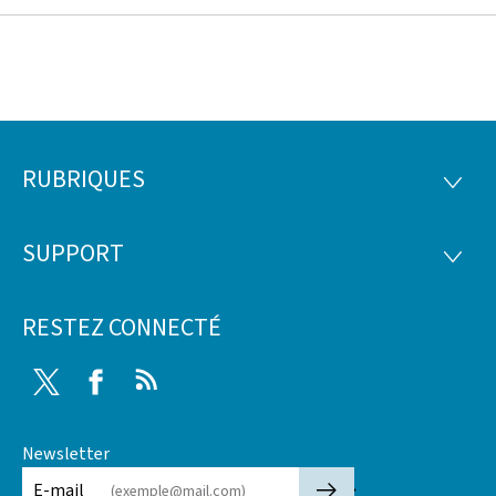
RUBRIQUES
Pied
RUBRI
de
SUPPORT
SUPP
page
RESTEZ CONNECTÉ
Twitter
Facebook
RSS
Newsletter
🡒
E-mail