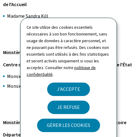
de l'Accueil
Madame Sandra Kill
Ce site utilise des cookies essentiels
nécessaires à son bon fonctionnement, sans
usage de données à caractère personnel, et
ne pouvant pas être refusés. Des cookies non
Ministère de la Fonction publique
essentiels sont utilisés à des fins statistiques
et seront activés uniquement si vous les
Centre de gestion du personnel et de l'organisation de l'État
acceptez. Consulter notre
politique de
confidentialité
.
Monsieur Jonas Fort
Monsieur Yves Rangoni
J'ACCEPTE
JE REFUSE
Ministère du Logement et de l’Aménagement du territoire
GÉRER LES COOKIES
Département de l'Aménagement du territoire