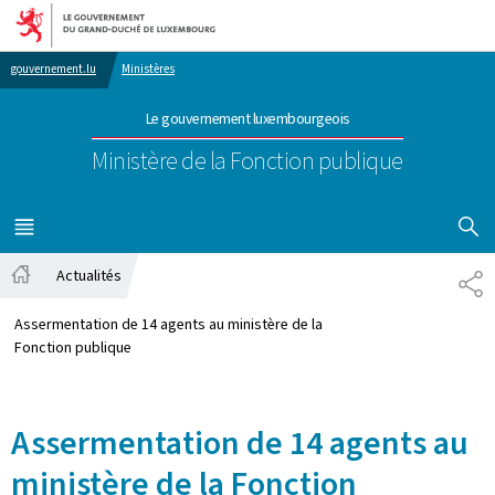
Aller au menu principal
Aller au contenu
gouvernement.lu
Ministères
Le gouvernement luxembourgeois
Ministère de la Fonction publique
AFFICHER
MENU
PRINCIPAL
Actualités
PA
Accueil
Assermentation de 14 agents au ministère de la
Fonction publique
Assermentation de 14 agents au
ministère de la Fonction