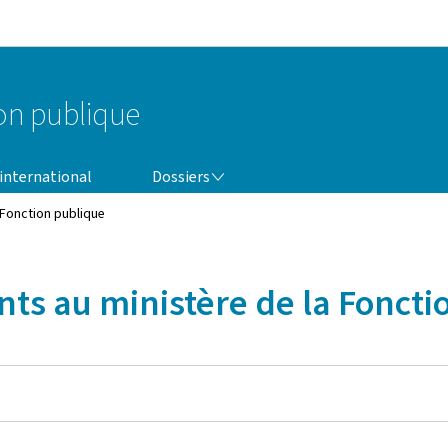
Aller au menu principal
Aller au contenu
ion publique
DOSSIERS
 international
Dossiers
 Fonction publique
ts au ministère de la Foncti