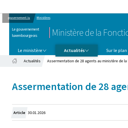
gouvernement.lu
Ministères
Le gouvernement
Ministère de la Fonct
luxembourgeois
LE MINISTÈRE
ACTUALITÉS
Le ministère
Actualités
Sur le plan
Actualités
Assermentation de 28 agents au ministère de la
Accueil
Assermentation de 28 agen
Crée
Article
30.01.2026
le